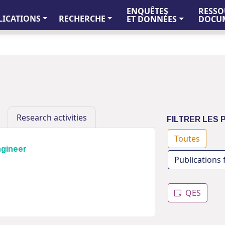
ENQUÊTES
RESSO
LICATIONS
RECHERCHE
ET DONNÉES
DOCUM
Research activities
FILTRER LES 
Toutes
gineer
Publications 
QES