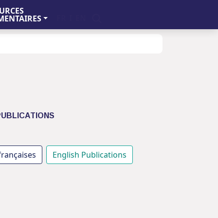
URCES
FR
I
EN
ENTAIRES
PUBLICATIONS
françaises
English Publications