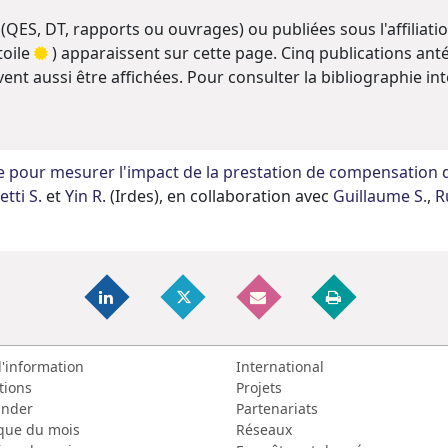
 (QES, DT, rapports ou ouvrages) ou publiées sous l'affiliati
toile
) apparaissent sur cette page. Cinq publications antér
uvent aussi être affichées. Pour consulter la bibliographie i
e pour mesurer l'impact de la prestation de compensation d
etti S.
et
Yin R.
(Irdes), en collaboration avec
Guillaume S.
,
R
d'information
International
tions
Projets
nder
Partenariats
que du mois
Réseaux