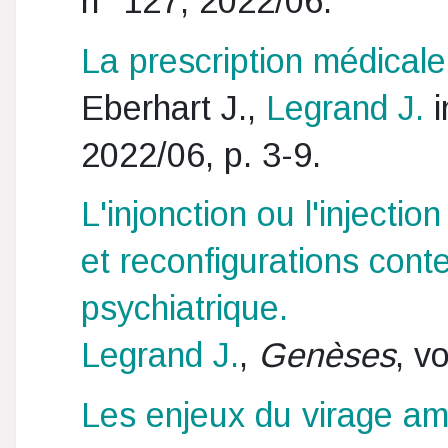
n° 127, 2022/06.
La prescription médical
Eberhart J.,
Legrand J.
i
2022/06, p. 3-9.
L'injonction ou l'injecti
et reconfigurations con
psychiatrique.
Legrand J.
,
Genèses
, v
Les enjeux du virage amb