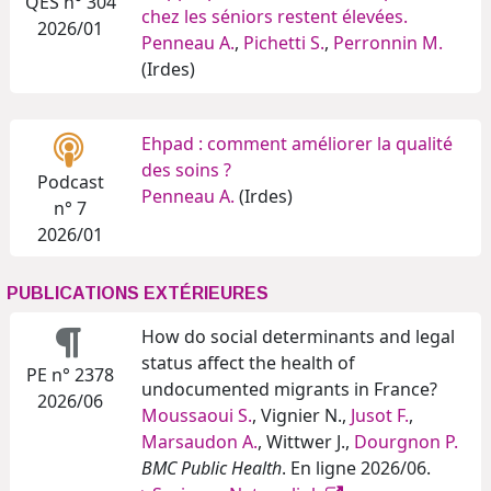
QES n° 304
chez les séniors restent élevées.
2026/01
Penneau A.
,
Pichetti S.
,
Perronnin M.
(Irdes)
Ehpad : comment améliorer la qualité
des soins ?
Podcast
Penneau A.
(Irdes)
n° 7
2026/01
PUBLICATIONS EXTÉRIEURES
How do social determinants and legal
status affect the health of
PE n° 2378
undocumented migrants in France?
2026/06
Moussaoui S.
, Vignier N.,
Jusot F.
,
Marsaudon A.
, Wittwer J.,
Dourgnon P.
BMC Public Health
. En ligne 2026/06.