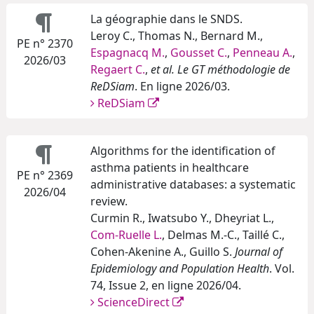
La géographie dans le SNDS.
Leroy C., Thomas N., Bernard M.,
PE n° 2370
Espagnacq M.
,
Gousset C.
,
Penneau A.
,
2026/03
Regaert C.
,
et al.
Le GT méthodologie de
ReDSiam
. En ligne 2026/03.
ReDSiam
Algorithms for the identification of
asthma patients in healthcare
PE n° 2369
administrative databases: a systematic
2026/04
review.
Curmin R., Iwatsubo Y., Dheyriat L.,
Com-Ruelle L.
, Delmas M.-C., Taillé C.,
Cohen-Akenine A., Guillo S.
Journal of
Epidemiology and Population Health
. Vol.
74, Issue 2, en ligne 2026/04.
ScienceDirect