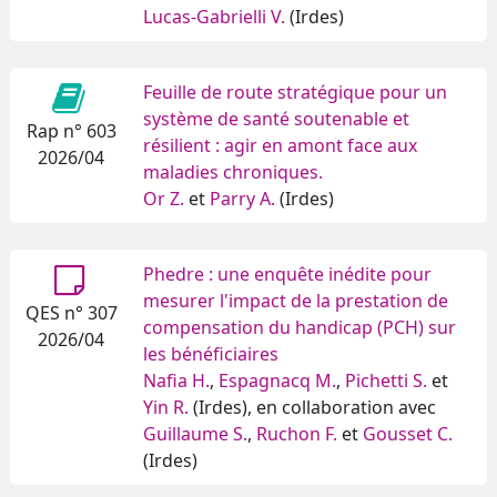
Lucas-Gabrielli V.
(Irdes)
Feuille de route stratégique pour un
système de santé soutenable et
Rap n° 603
résilient : agir en amont face aux
2026/04
maladies chroniques.
Or Z.
et
Parry A.
(Irdes)
Phedre : une enquête inédite pour
mesurer l'impact de la prestation de
QES n° 307
compensation du handicap (PCH) sur
2026/04
les bénéficiaires
Nafia H.
,
Espagnacq M.
,
Pichetti S.
et
Yin R.
(Irdes), en collaboration avec
Guillaume S.
,
Ruchon F.
et
Gousset C.
(Irdes)