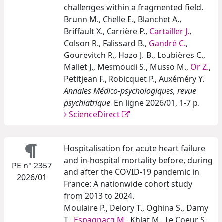
challenges within a fragmented field.
Brunn M., Chelle E., Blanchet A.,
Briffault X., Carrière P.,
Cartailler J.
,
Colson R., Falissard B.,
Gandré C.
,
Gourevitch R., Hazo J.-B., Loubières C.,
Mallet J., Mesmoudi S., Musso M.,
Or Z.
,
Petitjean F., Robicquet P., Auxéméry Y.
Annales Médico-psychologiques, revue
psychiatrique
. En ligne 2026/01, 1-7 p.
ScienceDirect
Hospitalisation for acute heart failure
and in-hospital mortality before, during
PE n° 2357
and after the COVID-19 pandemic in
2026/01
France: A nationwide cohort study
from 2013 to 2024.
Moulaire P., Delory T., Oghina S., Damy
T.,
Espagnacq M.
, Khlat M., Le Coeur S.,