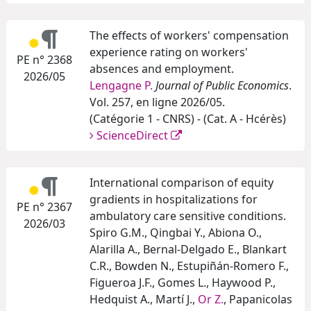
The effects of workers' compensation
experience rating on workers'
PE n° 2368
absences and employment.
2026/05
Lengagne P.
Journal of Public Economics
.
Vol. 257, en ligne 2026/05.
(Catégorie 1 - CNRS) - (Cat. A - Hcérès)
ScienceDirect
International comparison of equity
gradients in hospitalizations for
PE n° 2367
ambulatory care sensitive conditions.
2026/03
Spiro G.M., Qingbai Y., Abiona O.,
Alarilla A., Bernal-Delgado E., Blankart
C.R., Bowden N., Estupiñán-Romero F.,
Figueroa J.F., Gomes L., Haywood P.,
Hedquist A., Martí J.,
Or Z.
, Papanicolas