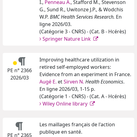
I.,
Penneau A.
, Stafford M., Stevenson
G., Sund R., Uwitonze J.P., & Wodchis
W.P.
BMC Health Services Research.
En
ligne 2026/03.
(Catégorie 3 - CNRS) - (Cat. B - Hcérès)
Springer Nature Link
Improving healthcare utilization in
retired self-employed workers:
PE n° 2366
Evidence from an experiment in France.
2026/03
Augé E.
et
Sirven N.
Health Economics
.
En ligne 2026/03, 1-15 p.
(Catégorie 1 - CNRS) - (Cat. A - Hcérès)
Wiley Online library
Les maillages français de l'action
publique en santé.
PE n° 2365