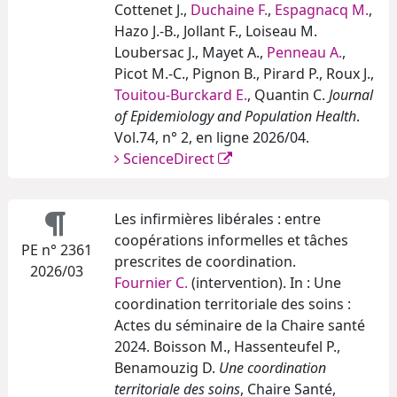
Cottenet J.,
Duchaine F.
,
Espagnacq M.
,
Hazo J.-B., Jollant F., Loiseau M.
Loubersac J., Mayet A.,
Penneau A.
,
Picot M.-C., Pignon B., Pirard P., Roux J.,
Touitou-Burckard E.
, Quantin C.
Journal
of Epidemiology and Population Health
.
Vol.74, n° 2, en ligne 2026/04.
ScienceDirect
Les infirmières libérales : entre
coopérations informelles et tâches
PE n° 2361
prescrites de coordination.
2026/03
Fournier C.
(intervention). In : Une
coordination territoriale des soins :
Actes du séminaire de la Chaire santé
2024. Boisson M., Hassenteufel P.,
Benamouzig D.
Une coordination
territoriale des soins
, Chaire Santé,