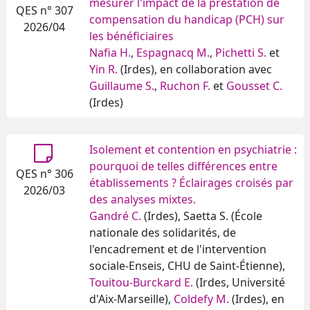
mesurer l'impact de la prestation de
QES n° 307
compensation du handicap (PCH) sur
2026/04
les bénéficiaires
Nafia H.
,
Espagnacq M.
,
Pichetti S.
et
Yin R.
(Irdes), en collaboration avec
Guillaume S.
,
Ruchon F.
et
Gousset C.
(Irdes)
Isolement et contention en psychiatrie :
pourquoi de telles différences entre
QES n° 306
établissements ? Éclairages croisés par
2026/03
des analyses mixtes.
Gandré C.
(Irdes), Saetta S. (École
nationale des solidarités, de
l'encadrement et de l'intervention
sociale-Enseis, CHU de Saint-Étienne),
Touitou-Burckard E.
(Irdes, Université
d'Aix-Marseille),
Coldefy M.
(Irdes), en