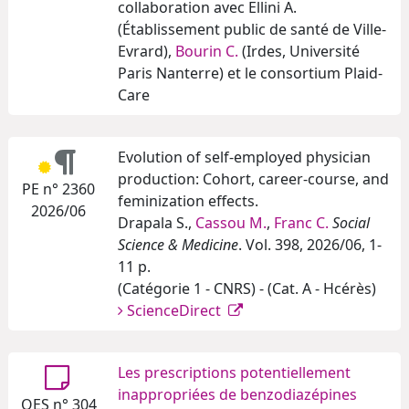
collaboration avec Ellini A.
(Établissement public de santé de Ville-
Evrard),
Bourin C.
(Irdes, Université
Paris Nanterre) et le consortium Plaid-
Care
Evolution of self-employed physician
production: Cohort, career-course, and
PE n° 2360
feminization effects.
2026/06
Drapala S.,
Cassou M.
,
Franc C.
Social
Science & Medicine
. Vol. 398, 2026/06, 1-
11 p.
(Catégorie 1 - CNRS) - (Cat. A - Hcérès)
ScienceDirect
Les prescriptions potentiellement
inappropriées de benzodiazépines
QES n° 304