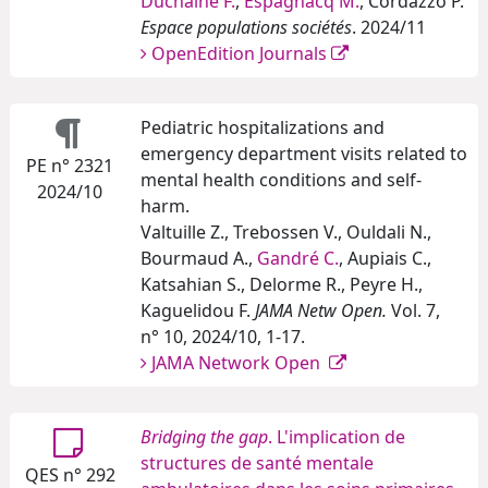
Duchaine F.
,
Espagnacq M.
, Cordazzo P.
Espace populations sociétés
. 2024/11
OpenEdition Journals
Pediatric hospitalizations and
emergency department visits related to
PE n° 2321
mental health conditions and self-
2024/10
harm.
Valtuille Z., Trebossen V., Ouldali N.,
Bourmaud A.,
Gandré C.
, Aupiais C.,
Katsahian S., Delorme R., Peyre H.,
Kaguelidou F.
JAMA Netw Open.
Vol. 7,
n° 10, 2024/10, 1-17.
JAMA Network Open
Bridging the gap
. L'implication de
structures de santé mentale
QES n° 292