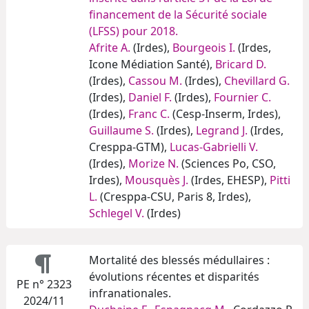
financement de la Sécurité sociale
(LFSS) pour 2018.
Afrite A.
(Irdes),
Bourgeois I.
(Irdes,
Icone Médiation Santé),
Bricard D.
(Irdes),
Cassou M.
(Irdes),
Chevillard G.
(Irdes),
Daniel F.
(Irdes),
Fournier C.
(Irdes),
Franc C.
(Cesp-Inserm, Irdes),
Guillaume S.
(Irdes),
Legrand J.
(Irdes,
Cresppa-GTM),
Lucas-Gabrielli V.
(Irdes),
Morize N.
(Sciences Po, CSO,
Irdes),
Mousquès J.
(Irdes, EHESP),
Pitti
L.
(Cresppa-CSU, Paris 8, Irdes),
Schlegel V.
(Irdes)
Mortalité des blessés médullaires :
évolutions récentes et disparités
PE n° 2323
infranationales.
2024/11