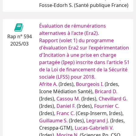
Fosse-Edorh S. (Santé publique France)
Évaluation de rémunérations
alternatives à l'acte (Era2).
Rap n° 594
Rapport (volet 1) du programme
2025/03
d'évaluation Era2 sur l'expérimentation
d'Incitation à une prise en charge
partagée (Ipep) inscrite dans l'article 51
de la Loi de financement de la Sécurité
sociale (LFSS) pour 2018.
Afrite A.
(Irdes),
Bourgeois I.
(Irdes,
Icone Médiation Santé),
Bricard D.
(Irdes),
Cassou M.
(Irdes),
Chevillard G.
(Irdes),
Daniel F.
(Irdes),
Fournier C.
(Irdes),
Franc C.
(Cesp-Inserm, Irdes),
Guillaume S.
(Irdes),
Legrand J.
(Irdes,
Cresppa-GTM),
Lucas-Gabrielli V.
(Irdes),
Morize N.
(Sciences Po, CSO,