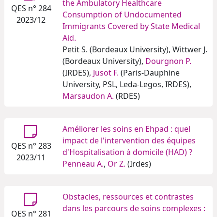
the Ambulatory Healthcare
QES n° 284
Consumption of Undocumented
2023/12
Immigrants Covered by State Medical
Aid.
Petit S. (Bordeaux University), Wittwer J.
(Bordeaux University),
Dourgnon P.
(IRDES),
Jusot F.
(Paris-Dauphine
University, PSL, Leda-Legos, IRDES),
Marsaudon A.
(RDES)
Améliorer les soins en Ehpad : quel
impact de l'intervention des équipes
QES n° 283
d'Hospitalisation à domicile (HAD) ?
2023/11
Penneau A.
,
Or Z.
(Irdes)
Obstacles, ressources et contrastes
dans les parcours de soins complexes :
QES n° 281