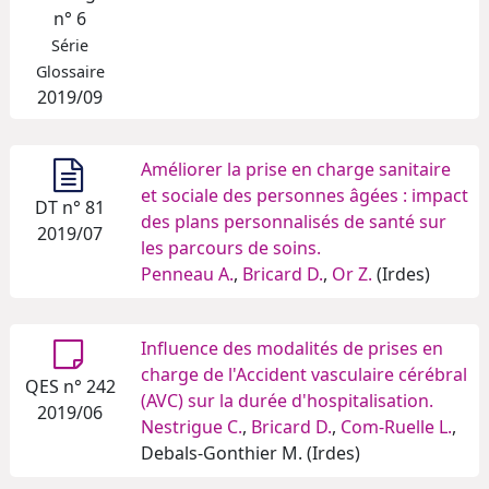
n° 6
Série
Glossaire
2019/09
Améliorer la prise en charge sanitaire
et sociale des personnes âgées : impact
DT n° 81
des plans personnalisés de santé sur
2019/07
les parcours de soins.
Penneau A.
,
Bricard D.
,
Or Z.
(Irdes)
Influence des modalités de prises en
charge de l'Accident vasculaire cérébral
QES n° 242
(AVC) sur la durée d'hospitalisation.
2019/06
Nestrigue C.
,
Bricard D.
,
Com-Ruelle L.
,
Debals-Gonthier M. (Irdes)