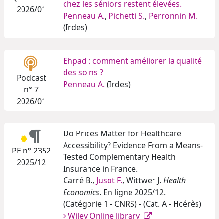
chez les séniors restent élevées.
2026/01
Penneau A.
,
Pichetti S.
,
Perronnin M.
(Irdes)
Ehpad : comment améliorer la qualité
des soins ?
Podcast
Penneau A.
(Irdes)
n° 7
2026/01
Do Prices Matter for Healthcare
Accessibility? Evidence From a Means-
PE n° 2352
Tested Complementary Health
2025/12
Insurance in France.
Carré B.,
Jusot F.
, Wittwer J.
Health
Economics
. En ligne 2025/12.
(Catégorie 1 - CNRS) - (Cat. A - Hcérès)
Wiley Online library