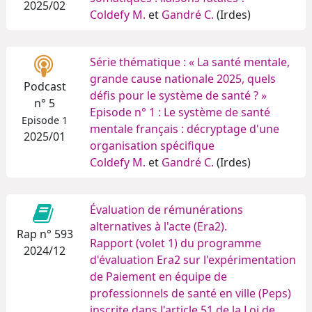
2025/02
Coldefy M.
et
Gandré C.
(Irdes)
Série thématique : « La santé mentale,
grande cause nationale 2025, quels
Podcast
défis pour le système de santé ? »
n° 5
Episode n° 1 : Le système de santé
Episode 1
mentale français : décryptage d'une
2025/01
organisation spécifique
Coldefy M.
et
Gandré C.
(Irdes)
Évaluation de rémunérations
alternatives à l'acte (Era2).
Rap n° 593
Rapport (volet 1) du programme
2024/12
d'évaluation Era2 sur l'expérimentation
de Paiement en équipe de
professionnels de santé en ville (Peps)
inscrite dans l'article 51 de la Loi de