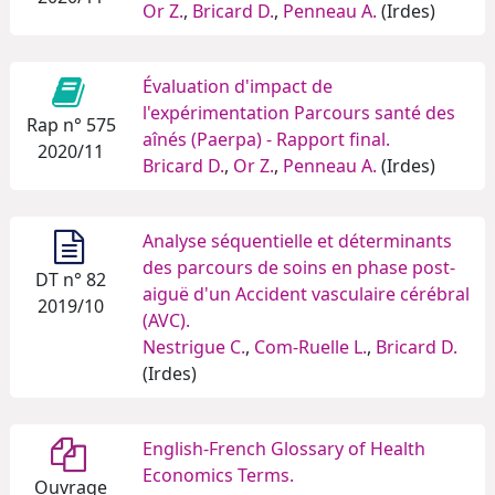
Or Z.
,
Bricard D.
,
Penneau A.
(Irdes)
Évaluation d'impact de
l'expérimentation Parcours santé des
Rap n° 575
aînés (Paerpa) - Rapport final.
2020/11
Bricard D.
,
Or Z.
,
Penneau A.
(Irdes)
Analyse séquentielle et déterminants
des parcours de soins en phase post-
DT n° 82
aiguë d'un Accident vasculaire cérébral
2019/10
(AVC).
Nestrigue C.
,
Com-Ruelle L.
,
Bricard D.
(Irdes)
English-French Glossary of Health
Economics Terms.
Ouvrage