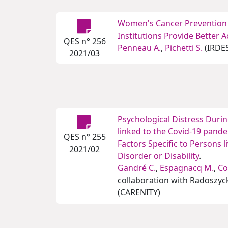
Women's Cancer Prevention a
Institutions Provide Better 
QES n° 256
Penneau A.
,
Pichetti S.
(IRDE
2021/03
Psychological Distress Duri
linked to the Covid-19 pande
QES n° 255
Factors Specific to Persons l
2021/02
Disorder or Disability
.
Gandré C.
,
Espagnacq M.
,
Co
collaboration with Radoszyck
(CARENITY)