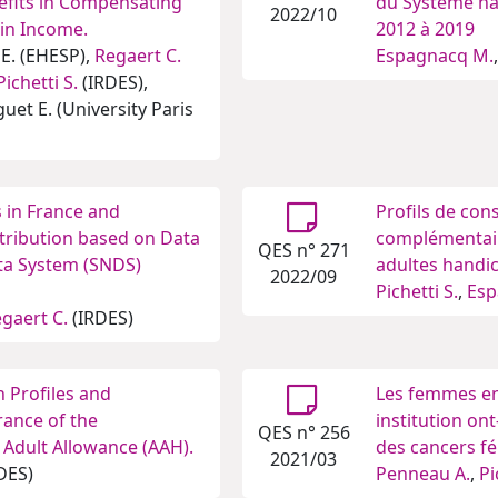
fits in Compensating
du Système na
2022/10
 in Income.
2012 à 2019
 E. (EHESP),
Regaert C.
Espagnacq M.
Pichetti S.
(IRDES),
et E. (University Paris
 in France and
Profils de co
ntribution based on Data
complémentaire
QES n° 271
ta System (SNDS)
adultes handi
2022/09
Pichetti S.
,
Esp
gaert C.
(IRDES)
 Profiles and
Les femmes en
ance of the
institution on
QES n° 256
d Adult Allowance (AAH).
des cancers fé
2021/03
DES)
Penneau A.
,
Pi