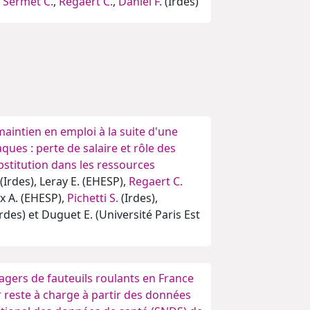
,
Sermet C.
,
Regaert C.
,
Daniel F.
(Irdes)
 maintien en emploi à la suite d'une
ques : perte de salaire et rôle des
stitution dans les ressources
(Irdes), Leray E. (EHESP),
Regaert C.
ux A. (EHESP),
Pichetti S.
(Irdes),
rdes) et Duguet E. (Université Paris Est
agers de fauteuils roulants en France
ur reste à charge à partir des données