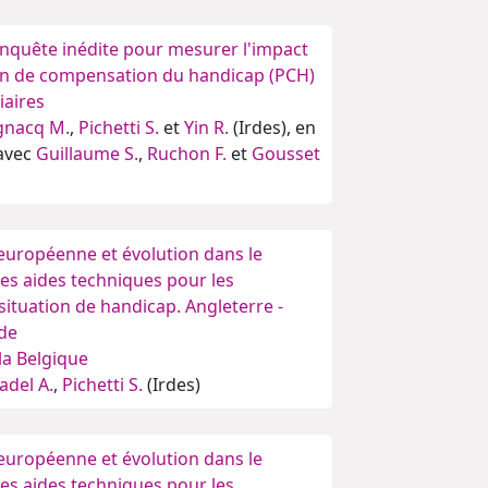
enquête inédite pour mesurer l'impact
ion de compensation du handicap (PCH)
iaires
gnacq M.
,
Pichetti S.
et
Yin R.
(Irdes), en
 avec
Guillaume S.
,
Ruchon F.
et
Gousset
uropéenne et évolution dans le
es aides techniques pour les
ituation de handicap. Angleterre -
ède
 la Belgique
adel A.
,
Pichetti S.
(Irdes)
uropéenne et évolution dans le
es aides techniques pour les