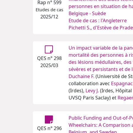
Rap n° 599
personnes en situation de ha
Etudes de cas
Belgique - Suède
2025/12
Etude de cas : l'Angleterre
Pichetti S.
,
d'Estève de Pradel
Un impact variable de la pan
mortalité des personnes à ri
QES n° 298
des lésions médullaires, des
2025/03
sévères et persistants et de 
Duchaine F.
(Université de St
collaboration avec
Espagnac
(Irdes),
Levy J.
(Irdes, Hôpita
UVSQ Paris Saclay) et
Regaer
Public Funding and Out-of-
Wheelchairs: A Comparison 
QES n° 296
Belgium, and Sweden.