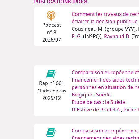
PUBLICATIONS IRDES
Comment les travaux de rech
éclairer la décision publique
Podcast
Cousineau M. (groupe VYV), 
n° 8
P.-G.
(INSPQ),
Raynaud D.
(Ir
2026/07
Comparaison européenne et 
financement des aides techn
Rap n° 601
personnes en situation de ha
Etudes de cas
Belgique - Suède
2025/12
Etude de cas : la Suède
D'Estève de Pradel A.
,
Pichett
Comparaison européenne et 
financement des aides techn