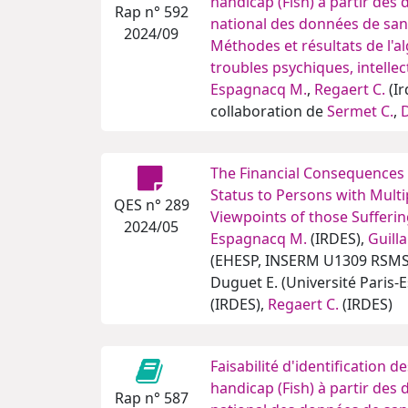
handicap (Fish) à partir de
Rap n° 592
national des données de san
2024/09
Méthodes et résultats de l'a
troubles psychiques, intellect
Espagnacq M.
,
Regaert C.
(Ir
collaboration de
Sermet C.
,
D
The Financial Consequences o
Status to Persons with Multi
QES n° 289
Viewpoints of those Sufferin
2024/05
Espagnacq M.
(IRDES),
Guill
(EHESP, INSERM U1309 RSMS),
Duguet E. (Université Paris-Es
(IRDES),
Regaert C.
(IRDES)
Faisabilité d'identification 
handicap (Fish) à partir de
Rap n° 587