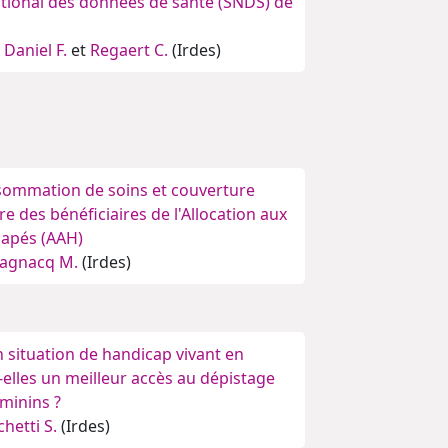
tional des données de santé (SNDS) de
,
Daniel F.
et
Regaert C.
(Irdes)
nsommation de soins et couverture
 des bénéficiaires de l'Allocation aux
capés (AAH)
agnacq M.
(Irdes)
 situation de handicap vivant en
t-elles un meilleur accès au dépistage
minins ?
chetti S.
(Irdes)