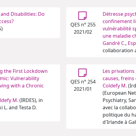
nd Disabilities: Do
Détresse psyc
Access?
confinement li
QES n° 255
S)
vulnérabilité 
2021/02
une maladie c
Gandré C.
,
Esp
collaboration a
ng the First Lockdown
Les privations
mic: Vulnerability
causes, freins 
QES n° 254
iving with a Chronic
Coldefy M.
(Ir
2021/01
(European Netw
ldefy M.
(IRDES), in
Psychiatry, S
i L. and Testa D.
avec la collab
politique du h
d'Irlande à Ga