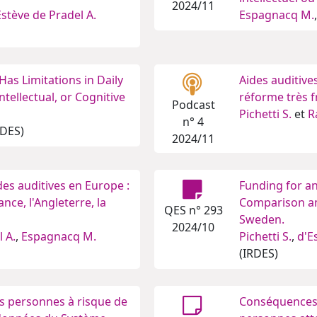
2024/11
Estève de Pradel A.
Espagnacq M.
Has Limitations in Daily
Aides auditive
Intellectual, or Cognitive
réforme très f
Podcast
Pichetti S.
et
R
n° 4
RDES)
2024/11
es auditives en Europe :
Funding for an
nce, l'Angleterre, la
Comparison am
QES n° 293
Sweden.
2024/10
 A.
,
Espagnacq M.
Pichetti S.
,
d'E
(IRDES)
des personnes à risque de
Conséquences f