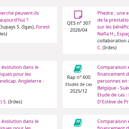
erche peuvent-ils
Phedre : une 
 aujourd'hui ?
de la prestat
QES n° 307
Dupays S. (Igas),
Forest
sur les bénéfic
2026/04
des)
Nafia H.
,
Espa
collaboration
C.
(Irdes)
évolution dans le
Comparaison e
iques pour les
financement d
Rap n° 600
ndicap. Angleterre -
personnes en s
Etudes de cas
Belgique - Su
2025/12
Etude de cas :
i S.
(Irdes)
D'Estève de Pr
évolution dans le
Comparaison e
iques pour les
financement d