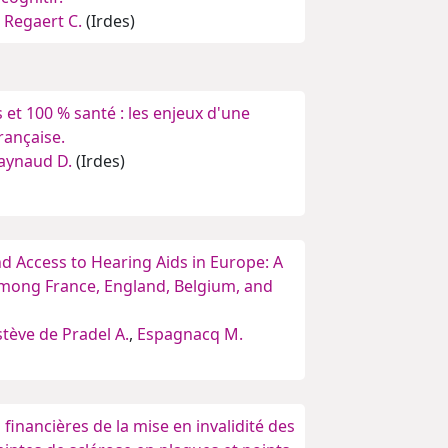
,
Regaert C.
(Irdes)
s et 100 % santé : les enjeux d'une
rançaise.
aynaud D.
(Irdes)
d Access to Hearing Aids in Europe: A
ong France, England, Belgium, and
stève de Pradel A.
,
Espagnacq M.
inancières de la mise en invalidité des