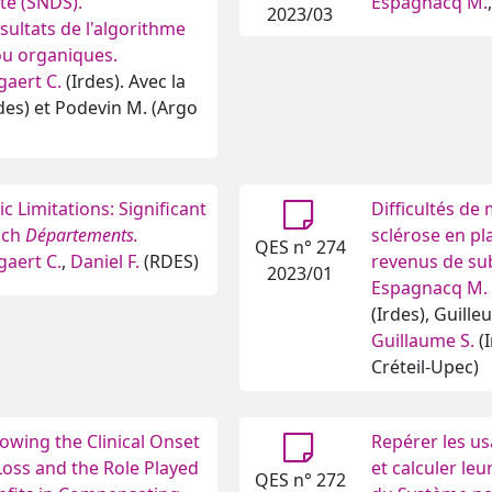
té (SNDS).
Espagnacq M.
2023/03
ultats de l'algorithme
 ou organiques.
gaert C.
(Irdes). Avec la
des) et Podevin M. (Argo
 Limitations: Significant
Difficultés de
nch
Départements.
sclérose en pla
QES n° 274
gaert C.
,
Daniel F.
(RDES)
revenus de sub
2023/01
Espagnacq M.
(Irdes), Guille
Guillaume S.
(I
Créteil-Upec)
llowing the Clinical Onset
Repérer les us
 Loss and the Role Played
et calculer le
QES n° 272