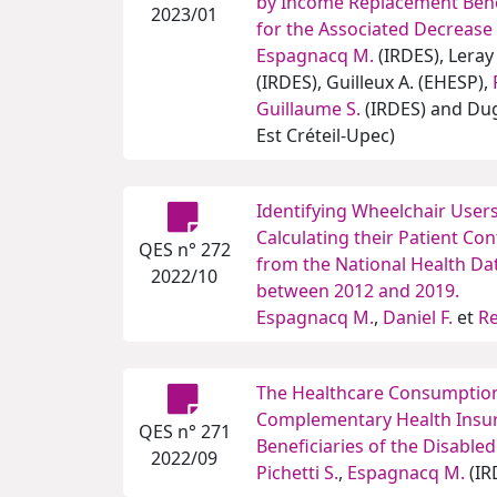
by Income Replacement Bene
2023/01
for the Associated Decrease
Espagnacq M.
(IRDES), Leray
(IRDES), Guilleux A. (EHESP),
Guillaume S.
(IRDES) and Dugu
Est Créteil-Upec)
Identifying Wheelchair Users
Calculating their Patient Co
QES n° 272
from the National Health Da
2022/10
between 2012 and 2019.
Espagnacq M.
,
Daniel F.
et
Re
The Healthcare Consumption
Complementary Health Insur
QES n° 271
Beneficiaries of the Disable
2022/09
Pichetti S.
,
Espagnacq M.
(IR