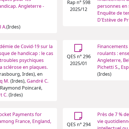
Rap n° 598
ndicap. Angleterre -
personnes en 
2025/12
Enquête de ter
D'Estève de Pr
 A.
(Irdes)
démie de Covid-19 sur la
Financements p
sque de handicap : le cas
roulants : en
QES n° 296
 troubles psychiques
Angleterre, Be
2025/01
la sclérose en plaques.
Pichetti S.
,
Esp
rasbourg, Irdes), en
(Irdes)
q M.
(Irdes),
Gandré C.
l Raymond Poincaré,
t C.
(Irdes)
Pocket Payments for
Près de 7 % de
among France, England,
vie quotidienn
QES n° 294
intellectuel ou