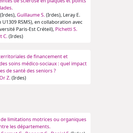
intes de sclérose en plaques et points
lades.
(Irdes),
Guillaume S.
(Irdes), Leray E.
m U1309 RSMS), en collaboration avec
ersité Paris-Est Créteil),
Pichetti S.
t C.
(Irdes)
 territoriales de financement et
é des soins médico-sociaux : quel impact
es de santé des seniors ?
Or Z.
(Irdes)
 de limitations motrices ou organiques
ntre les départements.