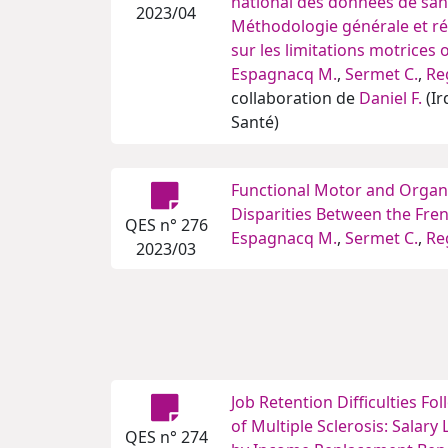
national des données de san
2023/04
Méthodologie générale et rés
sur les limitations motrices
Espagnacq M.
,
Sermet C.
,
Re
collaboration de
Daniel F.
(Ir
Santé)
Functional Motor and Organic
Disparities Between the Fre
QES n° 276
Espagnacq M.
,
Sermet C.
,
Re
2023/03
Job Retention Difficulties Fo
of Multiple Sclerosis: Salary
QES n° 274