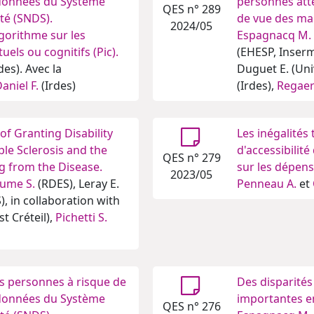
s données du Système
personnes atte
QES n° 289
té (SNDS).
de vue des ma
2024/05
lgorithme sur les
Espagnacq M.
uels ou cognitifs (Pic).
(EHESP, Inser
des). Avec la
Duguet E. (Univ
aniel F.
(Irdes)
(Irdes),
Regaer
f Granting Disability
Les inégalités
ple Sclerosis and the
d'accessibilit
QES n° 279
g from the Disease.
sur les dépens
2023/05
aume S.
(RDES), Leray E.
Penneau A.
et
 in collaboration with
t Créteil),
Pichetti S.
des personnes à risque de
Des disparités
s données du Système
importantes e
QES n° 276