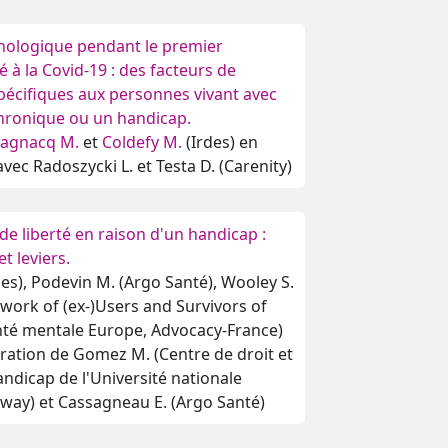
hologique pendant le premier
é à la Covid-19 : des facteurs de
spécifiques aux personnes vivant avec
hronique ou un handicap.
agnacq M.
et
Coldefy M.
(Irdes) en
vec Radoszycki L. et Testa D. (Carenity)
 de liberté en raison d'un handicap :
et leviers.
des), Podevin M. (Argo Santé), Wooley S.
ork of (ex-)Users and Survivors of
anté mentale Europe, Advocacy-France)
oration de Gomez M. (Centre de droit et
andicap de l'Université nationale
lway) et Cassagneau E. (Argo Santé)