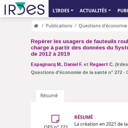
L'IRDES
ACTUALITÉS
PUB
Publications
Questions d'économie 
Repérer les usagers de fauteuils roul
charge à partir des données du Sys
de 2012 à 2019
Espagnacq M.
,
Daniel F.
et
Regaert C.
(Irdes
Questions d'économie de la santé n° 272 -
Résumé
RÉSUMÉ
La création en 2021 de l
QES n° 272