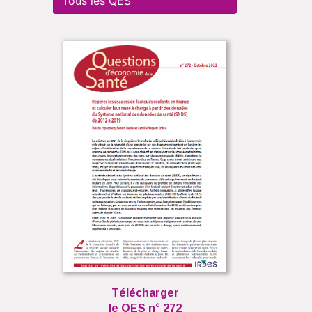
Tous les QES
Télécharger
le QES n° 272