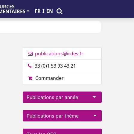
URCES
FR
I
EN
ENTAIRES
publications@irdes.fr
33 (0)1 53 93 43 21
Commander
Publications par année
Publications par thème