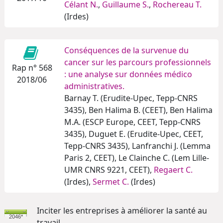
Célant N.
,
Guillaume S.
,
Rochereau T.
(Irdes)
Conséquences de la survenue du
cancer sur les parcours professionnels
Rap n° 568
: une analyse sur données médico
2018/06
administratives.
Barnay T. (Erudite-Upec, Tepp-CNRS
3435), Ben Halima B. (CEET), Ben Halima
M.A. (ESCP Europe, CEET, Tepp-CNRS
3435), Duguet E. (Erudite-Upec, CEET,
Tepp-CNRS 3435), Lanfranchi J. (Lemma
Paris 2, CEET), Le Clainche C. (Lem Lille-
UMR CNRS 9221, CEET),
Regaert C.
(Irdes),
Sermet C.
(Irdes)
Inciter les entreprises à améliorer la santé au
2046*
travail.