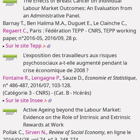
The Effects of Breast Cancer on Individual
2020*
Labour Market Outcomes: An Evaluation from
an Administrative Panel.
Barnay T., Ben Halima M.A., Duguet E., Le Clainche C.,
Regaert C.
, Paris : Fédération TEPP - CNRS, TEPP working
paper, n°2016-05, 2016/09, 28 p.
Sur le site Tepp
L'exposition des travailleurs aux risques
2009*
psychosociaux a-t-elle augmenté pendant la
crise économique de 2008 ?
Fontaine R.
,
Lengagne P.
, Sauze D.,
Economie et Statistique
,
n° 486-487, 2016/07, 103-128.
(Catégorie 3 - CNRS) - (Cat. B - Hcérès)
Sur le site Insee
Active Ageing beyond the Labour Market:
2002*
Evidence on the Role of Intrinsic and Extrinsic
Rewards at Work
Pollak C.,
Sirven N.
,
Review of Social Economy
, en ligne le
2016/04/28, vol 74, n° 3, 248-274.