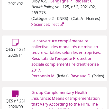
Diby A.-S.,
Lengagne P.
,
Regaert C.
2021/02
Health Policy
, vol. 125, n° 2, 2021/02,
269-275.
(Catégorie 2 - CNRS) - (Cat. A - Hcérès)
ScienceDirect
La couverture complémentaire
collective : des modalités de mise en
QES n° 251
œuvre variables selon les entreprises.
2020/11
Résultats de l'enquête Protection
sociale complémentaire d'entreprise
2017.
Perronnin M.
(Irdes),
Raynaud D.
(Irdes)
Group Complementary Health
Insurance: Means of Implementation
QES n° 251
that Vary According to the Firm. The
2020/09