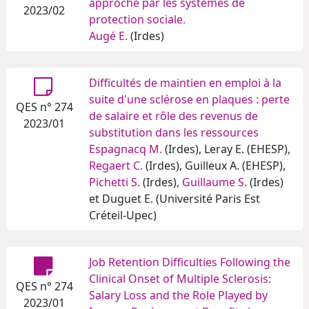
approche par les systèmes de
2023/02
protection sociale.
Augé E.
(Irdes)
Difficultés de maintien en emploi à la
suite d'une sclérose en plaques : perte
QES n° 274
de salaire et rôle des revenus de
2023/01
substitution dans les ressources
Espagnacq M.
(Irdes), Leray E. (EHESP),
Regaert C.
(Irdes), Guilleux A. (EHESP),
Pichetti S.
(Irdes),
Guillaume S.
(Irdes)
et Duguet E. (Université Paris Est
Créteil-Upec)
Job Retention Difficulties Following the
Clinical Onset of Multiple Sclerosis:
QES n° 274
Salary Loss and the Role Played by
2023/01