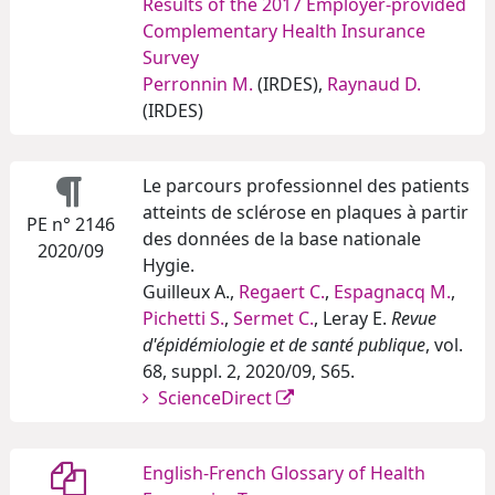
Results of the 2017 Employer-provided
Complementary Health Insurance
Survey
Perronnin M.
(IRDES),
Raynaud D.
(IRDES)
Le parcours professionnel des patients
atteints de sclérose en plaques à partir
PE n° 2146
des données de la base nationale
2020/09
Hygie.
Guilleux A.,
Regaert C.
,
Espagnacq M.
,
Pichetti S.
,
Sermet C.
, Leray E.
Revue
d'épidémiologie et de santé publique
, vol.
68, suppl. 2, 2020/09, S65.
ScienceDirect
English-French Glossary of Health