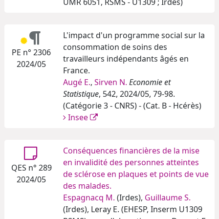
UMR 6051, RSMS - U1309 ; Irdes)
L'impact d'un programme social sur la
consommation de soins des
PE n° 2306
travailleurs indépendants âgés en
2024/05
France.
Augé E.
,
Sirven N.
Economie et
Statistique
, 542, 2024/05, 79-98.
(Catégorie 3 - CNRS) - (Cat. B - Hcérès)
Insee
Conséquences financières de la mise
en invalidité des personnes atteintes
QES n° 289
de sclérose en plaques et points de vue
2024/05
des malades.
Espagnacq M.
(Irdes),
Guillaume S.
(Irdes), Leray E. (EHESP, Inserm U1309