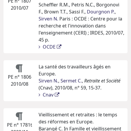
PE n° 1807
Scheffler R.M., Petris N.C., Borgonovi
2010/07
F., Brown T.T., Sassi F.,
Dourgnon P.
,
Sirven N.
Paris : OCDE : Centre pour la
recherche et l'innovation dans
l'enseignement (CERI) ; IRDES, 2010/07,
45 p.
OCDE
La santé des travailleurs âgés en
Europe.
PE n° 1806
Sirven N.
,
Sermet C.
,
Retraite et Société
2010/08
(Cnav), 2010/08, n° 59, 15-37.
Cnav
Vieillissement et retraites : le temps
des réformes en Europe.
PE n° 1781t
Barangé C. In Famille et vieillissement