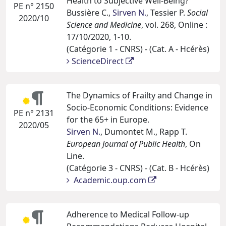
Health to Subjective Well-Being?
PE n° 2150
Bussière C.,
Sirven N.
, Tessier P.
Social
2020/10
Science and Medicine
, vol. 268, Online :
17/10/2020, 1-10.
(Catégorie 1 - CNRS) - (Cat. A - Hcérès)
ScienceDirect
The Dynamics of Frailty and Change in
Socio-Economic Conditions: Evidence
PE n° 2131
for the 65+ in Europe.
2020/05
Sirven N.
, Dumontet M., Rapp T.
European Journal of Public Health
, On
Line.
(Catégorie 3 - CNRS) - (Cat. B - Hcérès)
Academic.oup.com
Adherence to Medical Follow-up