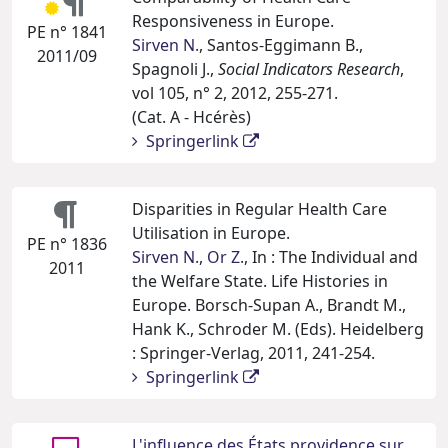
Responsiveness in Europe.
PE n° 1841
Sirven N.
, Santos-Eggimann B.,
2011/09
Spagnoli J.,
Social Indicators Research
,
vol 105, n° 2, 2012, 255-271.
(Cat. A - Hcérès)
Springerlink
Disparities in Regular Health Care
Utilisation in Europe.
PE n° 1836
Sirven N.
,
Or Z.
, In : The Individual and
2011
the Welfare State. Life Histories in
Europe. Borsch-Supan A., Brandt M.,
Hank K., Schroder M. (Eds). Heidelberg
: Springer-Verlag, 2011, 241-254.
Springerlink
L'influence des États providence sur