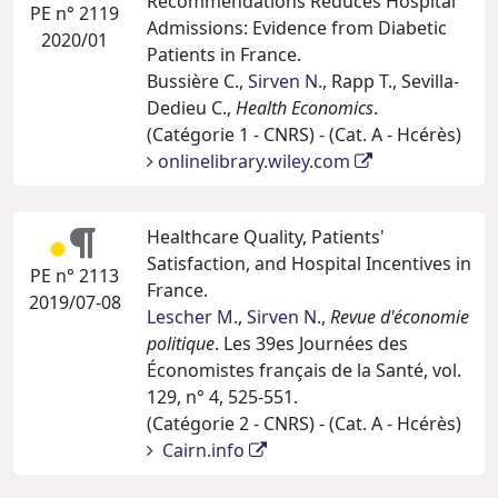
Recommendations Reduces Hospital
PE n° 2119
Admissions: Evidence from Diabetic
2020/01
Patients in France.
Bussière C.,
Sirven N.
, Rapp T., Sevilla-
Dedieu C.,
Health Economics
.
(Catégorie 1 - CNRS) - (Cat. A - Hcérès)
onlinelibrary.wiley.com
Healthcare Quality, Patients'
Satisfaction, and Hospital Incentives in
PE n° 2113
France.
2019/07-08
Lescher M.
,
Sirven N.
,
Revue d'économie
politique
. Les 39es Journées des
Économistes français de la Santé, vol.
129, n° 4, 525-551.
(Catégorie 2 - CNRS) - (Cat. A - Hcérès)
Cairn.info