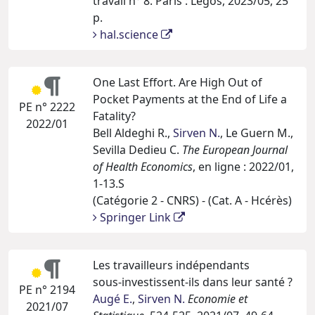
travail n° 8. Paris : Legos, 2023/05, 25
p.
hal.science
One Last Effort. Are High Out of
Pocket Payments at the End of Life a
PE n° 2222
Fatality?
2022/01
Bell Aldeghi R.,
Sirven N.
, Le Guern M.,
Sevilla Dedieu C.
The European Journal
of Health Economics
, en ligne : 2022/01,
1-13.S
(Catégorie 2 - CNRS) - (Cat. A - Hcérès)
Springer Link
Les travailleurs indépendants
sous‑investissent‑ils dans leur santé ?
PE n° 2194
Augé E.
,
Sirven N.
Economie et
2021/07