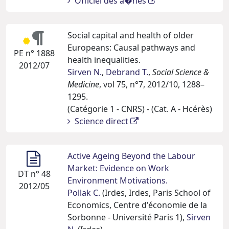
Officiel des a�nés
Social capital and health of older
Europeans: Causal pathways and
PE n° 1888
health inequalities.
2012/07
Sirven N.
,
Debrand T.
,
Social Science &
Medicine
, vol 75, n°7, 2012/10, 1288–
1295.
(Catégorie 1 - CNRS) - (Cat. A - Hcérès)
Science direct
Active Ageing Beyond the Labour
Market: Evidence on Work
DT n° 48
Environment Motivations.
2012/05
Pollak C.
(Irdes, Irdes, Paris School of
Economics, Centre d'économie de la
Sorbonne - Université Paris 1),
Sirven