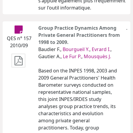
s'appuie également plus fréquemment
sur l'outil informatique.
Group Practice Dynamics Among
.
Private General Practitioners from
QES n° 157
1998 to 2009.
2010/09
Baudier F.,
Bourgueil Y.
,
Evrard I.
,
Gautier A.,
Le Fur P.
,
Mousquès J.
Based on the INPES 1998, 2003 and
2009 General Practitioners' Health
Barometer surveys conducted on
representative national samples,
this joint INPES/IRDES study
analyses group practice trends, its
characteristics and evolution
among private general
practitioners. Today, group