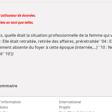
l'utilisateur de données.
ées en tant que telles.
ns, quelle était la situation professionnelle de la femme qui 
 : Elle était retraitée, retirée des affaires, préretraitée' '04 : 
airement absente du foyer à cette époque (internée,...)' '10 : Ne
6' '10'))
sommaire
d'information
International
tions
Projets