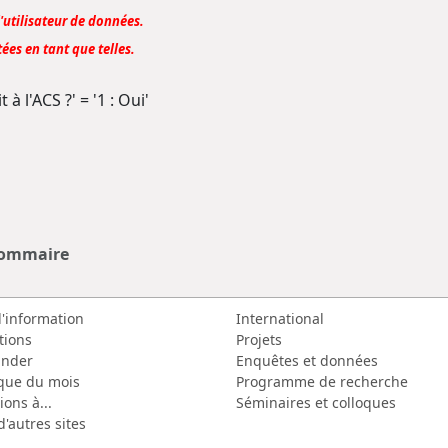
l'utilisateur de données.
ées en tant que telles.
 à l'ACS ?' = '1 : Oui'
sommaire
d'information
International
tions
Projets
nder
Enquêtes et données
que du mois
Programme de recherche
ions à...
Séminaires et colloques
d'autres sites