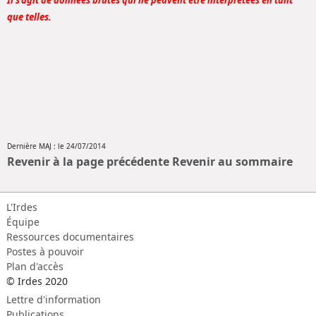
Il s'agit de données brutes qui ne peuvent être interprétées en tant
que telles.
Dernière MAJ : le 24/07/2014
Revenir à la page précédente
Revenir au sommaire
L'Irdes
Équipe
Ressources documentaires
Postes à pouvoir
Plan d'accès
© Irdes 2020
Lettre d'information
Publications