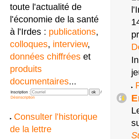
toute l'actualité de
l
l'économie de la santé
1
à l'Irdes :
publications
,
p
colloques
,
interview
,
D
données chiffrées
et
In
produits
j
documentaires
...
P
ok
Inscription :
/
E
Désinscription
L
Consulter l'historique
s
de la lettre
S