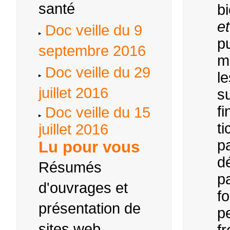
santé
b
et
Doc veille du 9
p
septembre 2016
m
Doc veille du 29
l
juillet 2016
su
fi
Doc veille du 15
ti
juillet 2016
pa
Lu pour vous
d
Résumés
pa
d'ouvrages et
f
présentation de
p
sites web