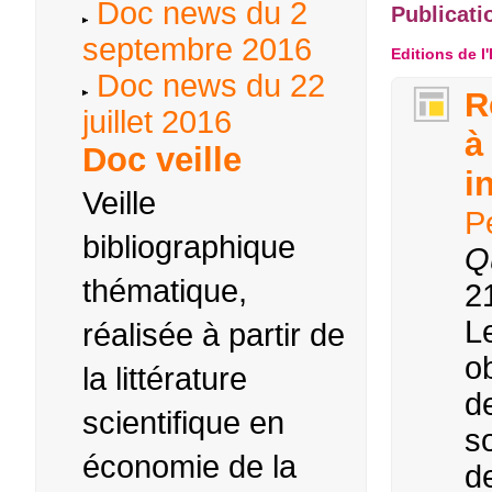
Doc news du 2
Publicati
septembre 2016
Editions de l'
Doc news du 22
R
juillet 2016
à
Doc veille
i
Veille
P
bibliographique
Q
thématique,
2
L
réalisée à partir de
ob
la littérature
d
scientifique en
so
économie de la
d