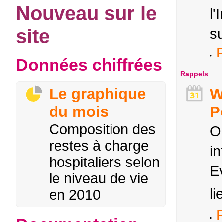
Nouveau sur le
l'
site
su
P
Données chiffrées
Rappels
Le graphique
W
du mois
P
Composition des
O
restes à charge
in
hospitaliers selon
E
le niveau de vie
li
en 2010
P