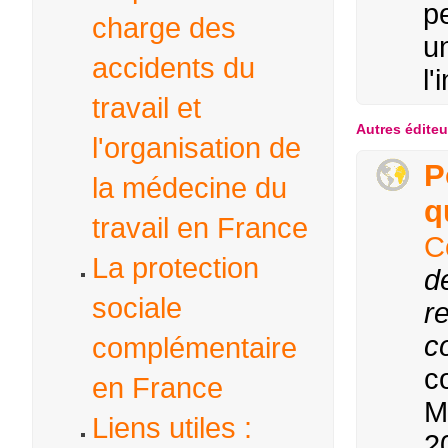
p
charge des
u
accidents du
l'
travail et
Autres éditeu
l'organisation de
P
la médecine du
q
travail en France
C
La protection
d
sociale
r
c
complémentaire
c
en France
M
Liens utiles :
2