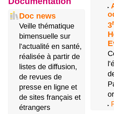
Documentation
o
Doc news
3
Veille thématique
H
bimensuelle sur
E
l'actualité en santé,
C
réalisée à partir de
l'
listes de diffusion,
de
de revues de
Pa
presse en ligne et
or
de sites français et
P
étrangers