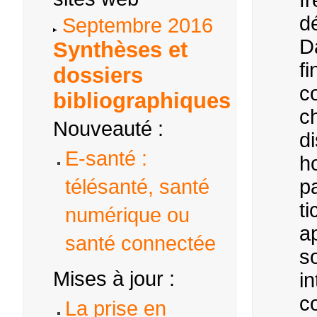
fr
d
Septembre 2016
D
Synthèses et
fi
dossiers
co
bibliographiques
c
Nouveauté :
di
E-santé :
ho
télésanté, santé
pa
ti
numérique ou
ap
santé connectée
s
Mises à jour :
i
c
La prise en