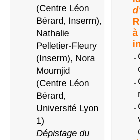
(Centre Léon
d
Bérard, Inserm),
R
à
Nathalie
i
Pelletier-Fleury
(Inserm), Nora
Moumjid
(Centre Léon
Bérard,
Université Lyon
1)
Dépistage du