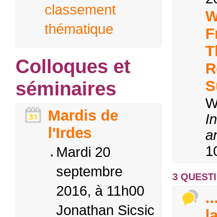
classement
W
thématique
F
T
Colloques et
R
S
séminaires
W
Mardis de
I
l'Irdes
a
1
Mardi 20
septembre
3 QUESTI
2016, à 11h00
..
Jonathan Sicsic
l