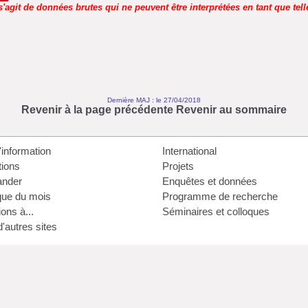
 s'agit de données brutes qui ne peuvent être interprétées en tant que tell
Dernière MAJ : le 27/04/2018
Revenir à la page précédente
Revenir au sommaire
'information
International
tions
Projets
nder
Enquêtes et données
que du mois
Programme de recherche
ons à...
Séminaires et colloques
d'autres sites