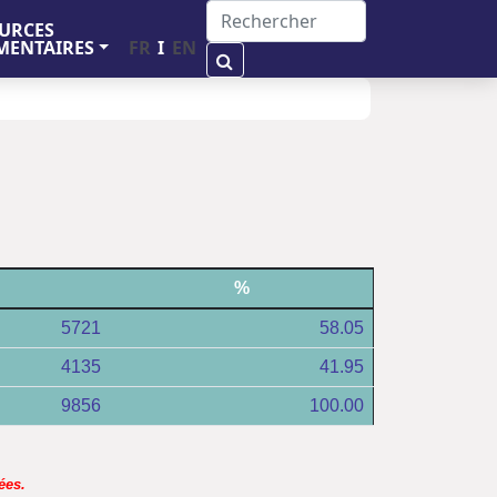
URCES
FR
I
EN
ENTAIRES
%
5721
58.05
4135
41.95
9856
100.00
ées.