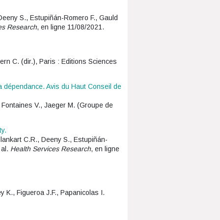
, Deeny S., Estupiñán-Romero F., Gauld
es Research
, en ligne 11/08/2021.
n C. (dir.), Paris : Editions Sciences
 la dépendance. Avis du Haut Conseil de
es Fontaines V., Jaeger M. (Groupe de
ty.
Blankart C.R., Deeny S., Estupiñán-
 al.
Health Services Research
, en ligne
ey K., Figueroa J.F., Papanicolas I.