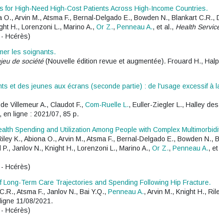
s for High-Need High-Cost Patients Across High-Income Countries.
na O., Arvin M., Atsma F., Bernal-Delgado E., Bowden N., Blankart C.R.
ght H., Lorenzoni L., Marino A.,
Or Z.
,
Penneau A.
, et al.,
Health Servic
 - Hcérès)
mer les soignants.
jeu de société
(Nouvelle édition revue et augmentée). Frouard H., Halper
ants et des jeunes aux écrans (seconde partie) : de l'usage excessif à
 de Villemeur A., Claudot F.,
Com-Ruelle L.
, Euller-Ziegler L., Halley d
, en ligne : 2021/07, 85 p.
ealth Spending and Utilization Among People with Complex Multimorbidi
 Riley K., Abiona O., Arvin M., Atsma F., Bernal-Delgado E., Bowden N., 
., Janlov N., Knight H., Lorenzoni L., Marino A.,
Or Z.
,
Penneau A.
, et
 - Hcérès)
f Long-Term Care Trajectories and Spending Following Hip Fracture.
 C.R., Atsma F., Janlov N., Bai Y.Q.,
Penneau A.
, Arvin M., Knight H., Ril
 ligne 11/08/2021.
 - Hcérès)