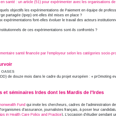
 en santé : un article (51) pour expérimenter avec les organisations de
quels objectifs les expérimentations de Paiement en équipe de profess
arge partagée (Ipep) ont-elles été mises en place ?
 expérimentations font-elles évoluer le travail des acteurs institutionn
institutionnels de ces expérimentations sont-ils confrontés ?
mentaire santé financée par l'employeur selon les catégories socio-pr
urvoir
et OASES
CDD) de douze mois dans le cadre du projet européen : « prOmoting 
et séminaires Irdes dont les Mardis de l'Irdes
onwealth Fund
qui invite les chercheurs, cadres de l'administration de 
'organismes d'assurance, journalistes français, à poser leur candidatu
ps in Health Care Policy and Practice
). L'occasion d'étudier pendant u