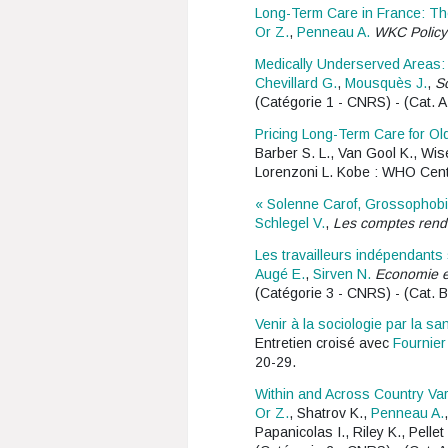
Long-Term Care in France: The
Or Z.
,
Penneau A.
WKC Policy
Medically Underserved Areas: A
Chevillard G.
,
Mousquès J.
,
S
(Catégorie 1 - CNRS) - (Cat. A
Pricing Long-Term Care for Ol
Barber S. L., Van Gool K., Wi
Lorenzoni L. Kobe : WHO Cent
« Solenne Carof, Grossophobie.
Schlegel V.
,
Les comptes rend
Les travailleurs indépendants 
Augé E.
,
Sirven N.
Economie et
(Catégorie 3 - CNRS) - (Cat. B
Venir à la sociologie par la sa
Entretien croisé avec
Fournier
20-29.
Within and Across Country Vari
Or Z.
, Shatrov K.,
Penneau A.
Papanicolas I., Riley K., Pelle