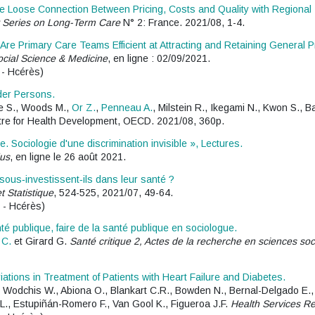
 Loose Connection Between Pricing, Costs and Quality with Regional I
 Series on Long-Term Care
N° 2: France. 2021/08, 1-4.
re Primary Care Teams Efficient at Attracting and Retaining General P
ocial Science & Medicine
, en ligne : 02/09/2021.
 - Hcérès)
der Persons.
se S., Woods M.,
Or Z.
,
Penneau A.
, Milstein R., Ikegami N., Kwon S., B
re for Health Development, OECD. 2021/08, 360p.
 Sociologie d'une discrimination invisible », Lectures.
us
, en ligne le 26 août 2021.
sous‑investissent‑ils dans leur santé ?
 Statistique
, 524-525, 2021/07, 49-64.
 - Hcérès)
nté publique, faire de la santé publique en sociologue.
 C.
et Girard G.
Santé critique 2, Actes de la recherche en sciences soc
ations in Treatment of Patients with Heart Failure and Diabetes.
, Wodchis W., Abiona O., Blankart C.R., Bowden N., Bernal-Delgado E., 
t L., Estupiñán-Romero F., Van Gool K., Figueroa J.F.
Health Services R