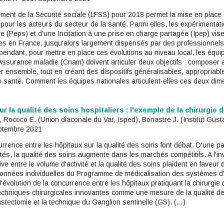
ncement de la Sécurité sociale (LFSS) pour 2018 permet la mise en plac
pour les acteurs du secteur de la santé. Parmi elles, les expérimenta
le (Peps) et d'une Incitation à une prise en charge partagée (Ipep) vis
es en France, jusqu'alors largement dispensés par des professionnels
ependant, pour mettre en place ces évolutions au niveau local, les équ
'Assurance maladie (Cnam) doivent articuler deux objectifs : composer 
ter ensemble, tout en créant des dispositifs généralisables, appropriab
 santé. Comment les équipes nationales articulent-elles ces deux di
r la qualité des soins hospitaliers : l'exemple de la chirurgie
), Rococo E. (Union diaconale du Var, Isped), Bonastre J. (Institut G
eptembre 2021
rence entre les hôpitaux sur la qualité des soins font débat. D'une p
tés, la qualité des soins augmente dans les marchés compétitifs. A l'in
ive entre le volume d'activité et la qualité des soins plaident en faveur 
s données individuelles du Programme de médicalisation des systèmes 
'évolution de la concurrence entre les hôpitaux pratiquant la chirurgi
 techniques chirurgicales innovantes comme une mesure de la qualité d
tectomie et la technique du Ganglion sentinelle (GS). (…)