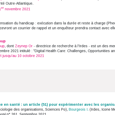
té Outre-Atlantique.
er
1
novembre 2021
nsation du handicap : exécution dans la durée et reste à charge (Phed
vront un courrier de rappel et un enquêteur prendra contact avec elle
oup
oup
, dont
Zeynep Or
- directrice de recherche à l'Irdes - est un des m
embre 2021 intitulé : "Digital Health Care: Challenges, Opportunities a
t jusqu'au 10 octobre 2021
e en santé : un article (51) pour expérimenter avec les organi
ciologie des organisations, Sciences Po),
Bourgeois I.
(Irdes, Icone M
anté
n° 261. Septembre 2021