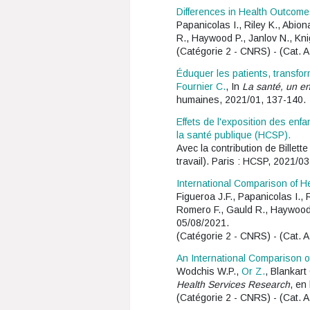
Differences in Health Outcome
Papanicolas I., Riley K., Abio
R., Haywood P., Janlov N., Kni
(Catégorie 2 - CNRS) - (Cat. A
Éduquer les patients, transfor
Fournier C.
, In
La santé, un en
humaines, 2021/01, 137-140.
Effets de l'exposition des enf
la santé publique (HCSP).
Avec la contribution de Billette
travail). Paris : HCSP, 2021/03
International Comparison of H
Figueroa J.F., Papanicolas I.,
Romero F., Gauld R., Haywood P
05/08/2021.
(Catégorie 2 - CNRS) - (Cat. A
An International Comparison o
Wodchis W.P.,
Or Z.
, Blankart
Health Services Research
, en
(Catégorie 2 - CNRS) - (Cat. A