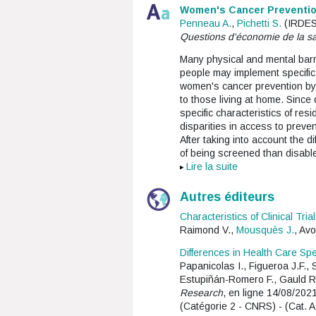
Women's Cancer Prevention
Penneau A.
,
Pichetti S.
(IRDES
Questions d'économie de la s
Many physical and mental barr
people may implement specific
women's cancer prevention by 
to those living at home. Since
specific characteristics of re
disparities in access to preven
After taking into account the di
of being screened than disab
Lire la suite
Autres éditeurs
Characteristics of Clinical Tr
Raimond V.,
Mousquès J.
, Av
Differences in Health Care Sp
Papanicolas I., Figueroa J.F.,
Estupiñán-Romero F., Gauld R.
Research
, en ligne 14/08/2021
(Catégorie 2 - CNRS) - (Cat. A