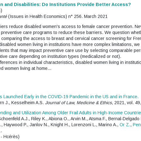
 and Disabilities: Do Institutions Provide Better Access?
)
anté
(Issues in Health Economics) n° 256. March 2021
iers reduce disabled women's access to female cancer prevention. Never
 preventive care programs to reduce these barriers. We question whethe
comparing the access to breast and cervical cancer screening for Frenc
 disabled women living in institutions have more complex limitations, w
sidents that may impact preventive care use by selecting comparable pe
tive care depending on institution types (medicalized or not).
fferences in individual characteristics, disabled women living in instituti
led women living at home…
ials Launched Early in the COVID-19 Pandemic in the US and in France.
orn J., Kesselheim A.S.
Journal of Law, Medicine & Ethics
, 2021, vol. 49
ending and Utilization Among Older Frail Adults in High-Income Countr
 Schoenfeld A.J., Riley K., Abiona O., Arvin M., Atsma F., Bernal-Delgad
, Haywood P., Janlov N., Knight H., Lorenzoni L., Marino A.,
Or Z.
,
Pen
.
 - Hcérès)