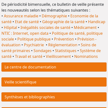
De périodicité bimensuelle, ce bulletin de veille présente
les nouveautés selon les thématiques suivantes :
•
Assurance maladie
•
Démographie
•
Economie de la
santé
•
Etat de santé
•
Géographie de la santé
•
Handicap
•
Hôpital
•
Inégalités sociales de santé
•
Médicament
•
NTIC : Internet, open data
•
Politique de santé, politique
sociale
•
Politique publique
•
Prévention
•
Prévision -
évaluation
•
Psychiatrie
•
Réglementation
•
Soins de
santé primaires
•
Sondages
•
Statistiques
•
Système de
santé
•
Travail et santé
•
Vieillissement
•
Nominations
Le centre de documentation
Veille scientifique
Synthèses et bibliographies