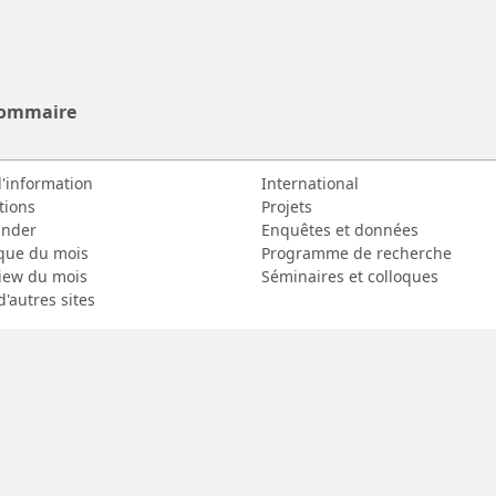
sommaire
d'information
International
tions
Projets
nder
Enquêtes et données
que du mois
Programme de recherche
view du mois
Séminaires et colloques
d'autres sites