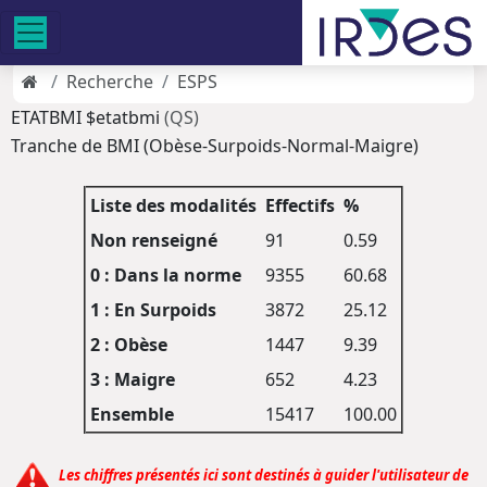
Recherche
ESPS
ETATBMI $etatbmi
(QS)
Tranche de BMI (Obèse-Surpoids-Normal-Maigre)
Liste des modalités
Effectifs
%
Non renseigné
91
0.59
0 : Dans la norme
9355
60.68
1 : En Surpoids
3872
25.12
2 : Obèse
1447
9.39
3 : Maigre
652
4.23
Ensemble
15417
100.00
Les chiffres présentés ici sont destinés à guider l'utilisateur de