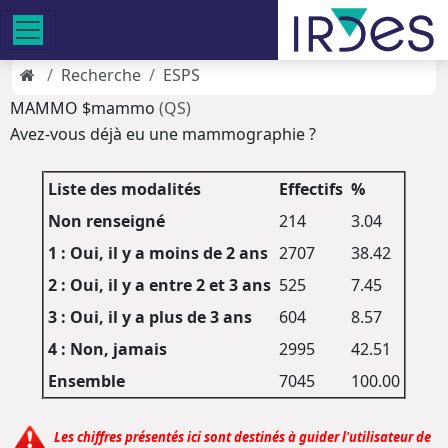
Recherche
ESPS
MAMMO $mammo
(QS)
Avez-vous déjà eu une mammographie ?
Liste des modalités
Effectifs
%
Non renseigné
214
3.04
1 : Oui, il y a moins de 2 ans
2707
38.42
2 : Oui, il y a entre 2 et 3 ans
525
7.45
3 : Oui, il y a plus de 3 ans
604
8.57
4 : Non, jamais
2995
42.51
Ensemble
7045
100.00
Les chiffres présentés ici sont destinés à guider l'utilisateur de