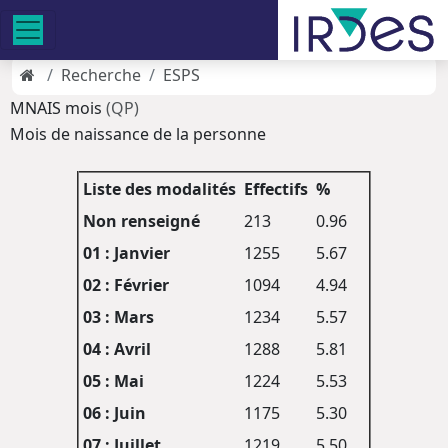
Recherche
ESPS
MNAIS mois
(QP)
Mois de naissance de la personne
Liste des modalités
Effectifs
%
Non renseigné
213
0.96
01 : Janvier
1255
5.67
02 : Février
1094
4.94
03 : Mars
1234
5.57
04 : Avril
1288
5.81
05 : Mai
1224
5.53
06 : Juin
1175
5.30
07 : Juillet
1219
5.50