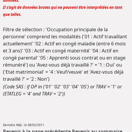
données.
Il s'agit de données brutes qui ne peuvent être interprétées en tant
que telles.
Filtre de sélection : 'Occupation principale de la
personne' comprend les modalités ('01 : Actif travaillant
actuellement' '02 : Actif en congé maladie (entre 6 mois
et 3 ans)' '03 : Actif en congé maternité' '04 : Actif en
congé parental' '05 : Apprenti sous contrat ou en stage
rémunéré') ou 'Avez-vous déjà travaillé ?' = '1 : Oui' ou
('Etat matrimonial' = '4 : Veuf/veuve' et 'Avez-vous déjà
travaillé ?' = '2 : Non')
(Code SAS : if OP in ('01' '02' '03' '04' '05') or TRAV = '1' or
(ETATLEG = '4' and TRAV = '2'))
Dernière MAJ : le 08/02/2011
Revenir à la page précédente
Revenir au sommaire