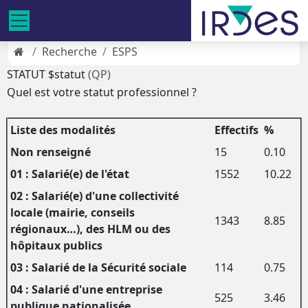
Recherche
ESPS
STATUT $statut
(QP)
Quel est votre statut professionnel ?
Liste des modalités
Effectifs
%
Non renseigné
15
0.10
01 : Salarié(e) de l'état
1552
10.22
02 : Salarié(e) d'une collectivité
locale (mairie, conseils
1343
8.85
régionaux…), des HLM ou des
hôpitaux publics
03 : Salarié de la Sécurité sociale
114
0.75
04 : Salarié d'une entreprise
525
3.46
publique nationalisée