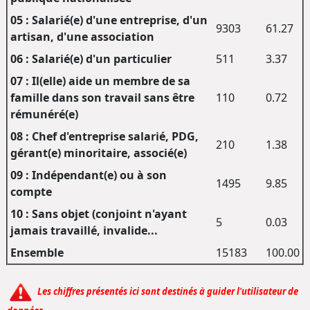
05 : Salarié(e) d'une entreprise, d'un
9303
61.27
artisan, d'une association
06 : Salarié(e) d'un particulier
511
3.37
07 : Il(elle) aide un membre de sa
famille dans son travail sans être
110
0.72
rémunéré(e)
08 : Chef d'entreprise salarié, PDG,
210
1.38
gérant(e) minoritaire, associé(e)
09 : Indépendant(e) ou à son
1495
9.85
compte
10 : Sans objet (conjoint n'ayant
5
0.03
jamais travaillé, invalide...
Ensemble
15183
100.00
Les chiffres présentés ici sont destinés à guider l'utilisateur de