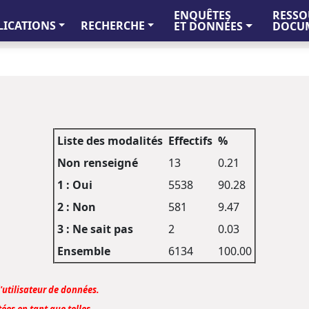
ENQUÊTES
RESSO
LICATIONS
RECHERCHE
ET DONNÉES
DOCUM
Liste des modalités
Effectifs
%
Non renseigné
13
0.21
1 : Oui
5538
90.28
2 : Non
581
9.47
3 : Ne sait pas
2
0.03
Ensemble
6134
100.00
l'utilisateur de données.