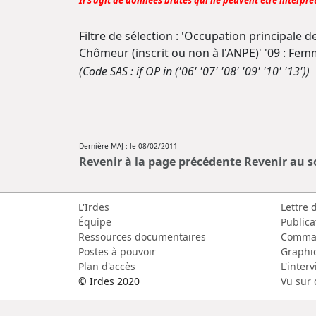
Il s'agit de données brutes qui ne peuvent être interprét
Filtre de sélection : 'Occupation principale de
Chômeur (inscrit ou non à l'ANPE)' '09 : Femm
(Code SAS : if OP in ('06' '07' '08' '09' '10' '13'))
Dernière MAJ : le 08/02/2011
Revenir à la page précédente
Revenir au 
L'Irdes
Lettre 
Équipe
Publica
Ressources documentaires
Comma
Postes à pouvoir
Graphi
Plan d'accès
L'inter
© Irdes 2020
Vu sur 