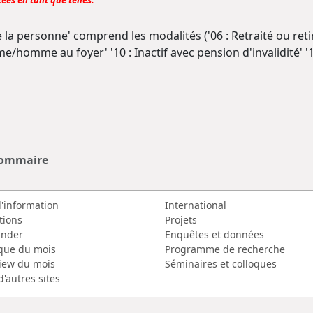
ées en tant que telles.
 la personne' comprend les modalités ('06 : Retraité ou retiré 
e/homme au foyer' '10 : Inactif avec pension d'invalidité' '13
sommaire
d'information
International
tions
Projets
nder
Enquêtes et données
que du mois
Programme de recherche
view du mois
Séminaires et colloques
d'autres sites