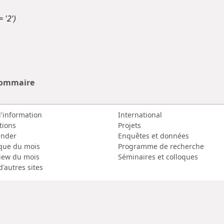
 '2')
sommaire
d'information
International
tions
Projets
nder
Enquêtes et données
que du mois
Programme de recherche
view du mois
Séminaires et colloques
d'autres sites