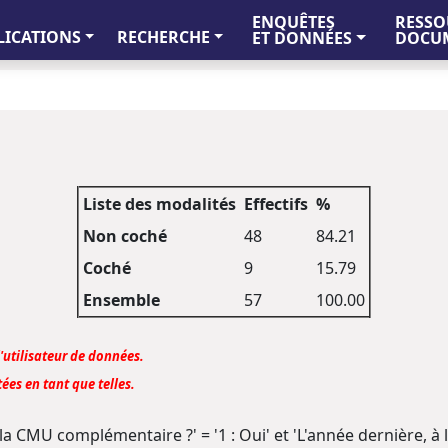
ENQUÊTES
RESSO
LICATIONS
RECHERCHE
ET DONNÉES
DOCUM
Liste des modalités
Effectifs
%
Non coché
48
84.21
Coché
9
15.79
Ensemble
57
100.00
l'utilisateur de données.
ées en tant que telles.
s la CMU complémentaire ?' = '1 : Oui' et 'L'année dernière,