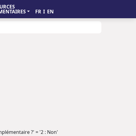
URCES
FR
I
EN
ENTAIRES
mplémentaire ?' = '2 : Non'