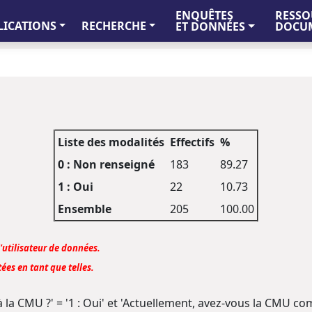
ENQUÊTES
RESSO
LICATIONS
RECHERCHE
ET DONNÉES
DOCUM
Liste des modalités
Effectifs
%
0 : Non renseigné
183
89.27
1 : Oui
22
10.73
Ensemble
205
100.00
l'utilisateur de données.
ées en tant que telles.
 à la CMU ?' = '1 : Oui' et 'Actuellement, avez-vous la CMU co