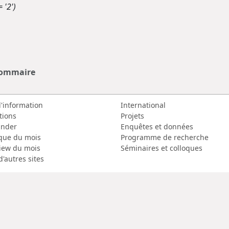
 '2')
sommaire
d'information
International
tions
Projets
nder
Enquêtes et données
que du mois
Programme de recherche
view du mois
Séminaires et colloques
d'autres sites