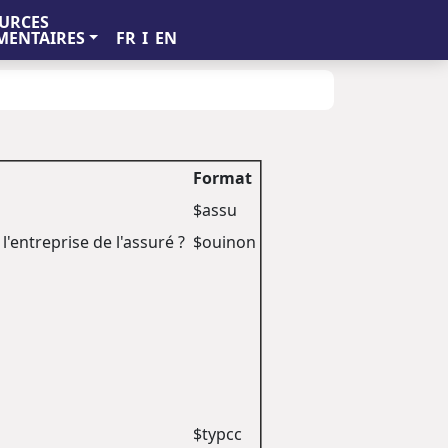
URCES
FR
I
EN
ENTAIRES
Format
$assu
'entreprise de l'assuré ?
$ouinon
$typcc