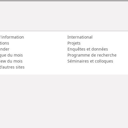
d'information
International
tions
Projets
nder
Enquêtes et données
que du mois
Programme de recherche
view du mois
Séminaires et colloques
d'autres sites