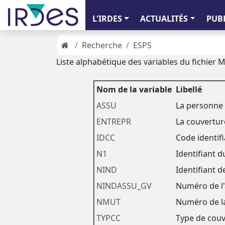
L'IRDES
ACTUALITÉS
PUB
Recherche
ESPS
Liste alphabétique des variables du fichier
Nom de la variable
Libellé
ASSU
La personne e
ENTREPR
La couverture
IDCC
Code identif
N1
Identifiant 
NIND
Identifiant 
NINDASSU_GV
Numéro de l'
NMUT
Numéro de l
TYPCC
Type de cou