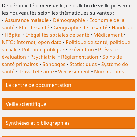
De périodicité bimensuelle, ce bulletin de veille présente
les nouveautés selon les thématiques suivantes :
•
Assurance maladie
•
Démographie
•
Economie de la
santé
•
Etat de santé
•
Géographie de la santé
•
Handicap
•
Hôpital
•
Inégalités sociales de santé
•
Médicament
•
NTIC : Internet, open data
•
Politique de santé, politique
sociale
•
Politique publique
•
Prévention
•
Prévision -
évaluation
•
Psychiatrie
•
Réglementation
•
Soins de
santé primaires
•
Sondages
•
Statistiques
•
Système de
santé
•
Travail et santé
•
Vieillissement
•
Nominations
Le centre de documentation
Veille scientifique
Synthèses et bibliographies