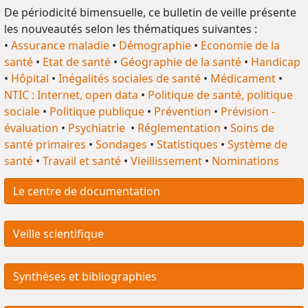
De périodicité bimensuelle, ce bulletin de veille présente
les nouveautés selon les thématiques suivantes :
•
Assurance maladie
•
Démographie
•
Economie de la
santé
•
Etat de santé
•
Géographie de la santé
•
Handicap
•
Hôpital
•
Inégalités sociales de santé
•
Médicament
•
NTIC : Internet, open data
•
Politique de santé, politique
sociale
•
Politique publique
•
Prévention
•
Prévision -
évaluation
•
Psychiatrie
•
Réglementation
•
Soins de
santé primaires
•
Sondages
•
Statistiques
•
Système de
santé
•
Travail et santé
•
Vieillissement
•
Nominations
Le centre de documentation
Veille scientifique
Synthèses et bibliographies