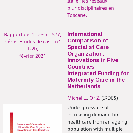
Italie : les réseaux
pluridisciplinaires en
Toscane.
International
Rapport de l'Irdes n° 577,
Comparison of
série "Etudes de cas", n°
Specialist Care
1-2b,
Organization:
février 2021
Innovations in Five
Countries
Integrated Funding for
Maternity Care in the
Netherlands
Michel L.
,
Or Z.
(IRDES)
Under pressure of
increasing demand for
healthcare from an ageing
population with multiple