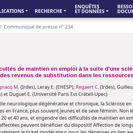
ENQUÊTES
RESSO
LICATIONS
RECHERCHE
ET DONNÉES
DOCUM
Communiqué de presse n° 234
icultés de maintien en emploi à la suite d'une scl
 des revenus de substitution dans les ressource
gnacq M.
(Irdes), Leray E. (EHESP),
Regaert C.
(Irdes), Guille
s) et Duguet E. (Université Paris Est Créteil-Upec)
ie neurologique dégénérative et chronique, la Sclérose en
es en France, plus souvent jeunes et de sexe féminin. Non l
 20 et 40 ans, et engendre des difficultés de maintien en e
affectées peuvent bénéficier du dispositif Affection de lon
ralement le ticket modérateur pour les dépenses en lien av