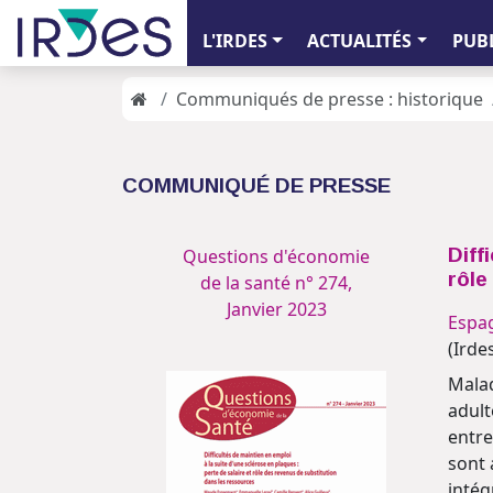
L'IRDES
ACTUALITÉS
PUB
Communiqués de presse : historique
COMMUNIQUÉ DE PRESSE
Diff
Questions d'économie
rôle
de la santé n° 274,
Janvier 2023
Espa
(Irde
Malad
adult
entre
sont 
intég