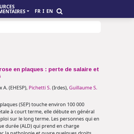
URCES
FR
I
EN
ENTAIRES
érose en plaques : perte de salaire et
s
ux A. (EHESP),
Pichetti S.
(Irdes),
Guillaume S.
 plaques (SEP) touche environ 100 000
étale à court terme, elle débute en général
mploi sur le long terme. Les personnes qui en
gue durée (ALD) qui prend en charge
ec la pathologie et ouvre quelques droits