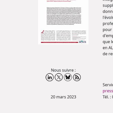
suppl
donné
l'évo
profe
pour 
d'emp
que l
en AL
de r
Nous suivre :
Servi
press
20 mars 2023
Tél. :