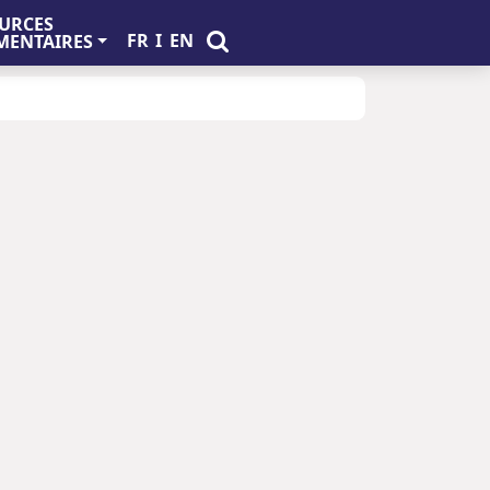
URCES
FR
I
EN
ENTAIRES