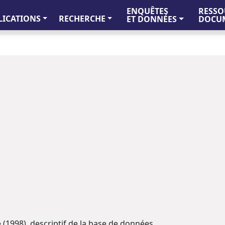
ENQUÊTES
RESSO
LICATIONS
RECHERCHE
ET DONNÉES
DOCUM
 (1998), descriptif de la base de données.