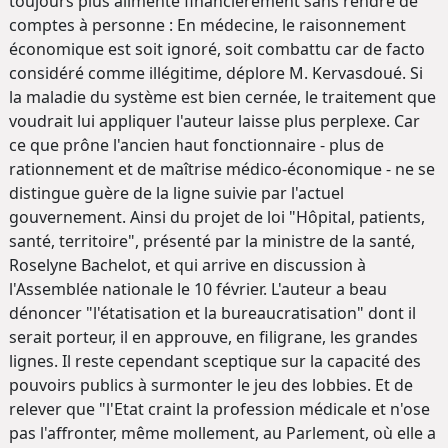
toujours plus alimenté financièrement sans rendre de
comptes à personne : En médecine, le raisonnement
économique est soit ignoré, soit combattu car de facto
considéré comme illégitime, déplore M. Kervasdoué. Si
la maladie du système est bien cernée, le traitement que
voudrait lui appliquer l'auteur laisse plus perplexe. Car
ce que prône l'ancien haut fonctionnaire - plus de
rationnement et de maîtrise médico-économique - ne se
distingue guère de la ligne suivie par l'actuel
gouvernement. Ainsi du projet de loi "Hôpital, patients,
santé, territoire", présenté par la ministre de la santé,
Roselyne Bachelot, et qui arrive en discussion à
l'Assemblée nationale le 10 février. L'auteur a beau
dénoncer "l'étatisation et la bureaucratisation" dont il
serait porteur, il en approuve, en filigrane, les grandes
lignes. Il reste cependant sceptique sur la capacité des
pouvoirs publics à surmonter le jeu des lobbies. Et de
relever que "l'Etat craint la profession médicale et n'ose
pas l'affronter, même mollement, au Parlement, où elle a