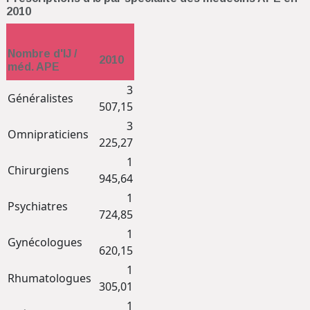
2010
Nombre d'IJ /
2010
méd. APE
3
Généralistes
507,15
3
Omnipraticiens
225,27
1
Chirurgiens
945,64
1
Psychiatres
724,85
1
Gynécologues
620,15
1
Rhumatologues
305,01
1