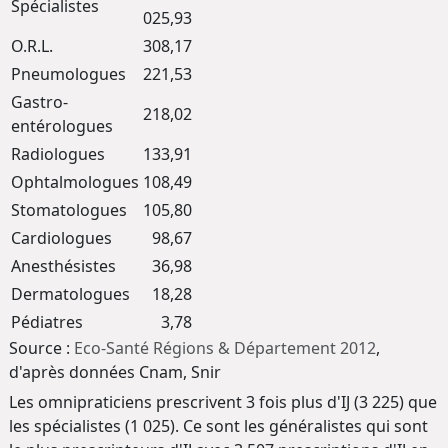
Spécialistes
025,93
O.R.L.
308,17
Pneumologues
221,53
Gastro-
218,02
entérologues
Radiologues
133,91
Ophtalmologues
108,49
Stomatologues
105,80
Cardiologues
98,67
Anesthésistes
36,98
Dermatologues
18,28
Pédiatres
3,78
Source :
Eco-Santé Régions & Département 2012
,
d'après données Cnam, Snir
Les omnipraticiens prescrivent 3 fois plus d'IJ (3 225) que
les spécialistes (1 025). Ce sont les généralistes qui sont