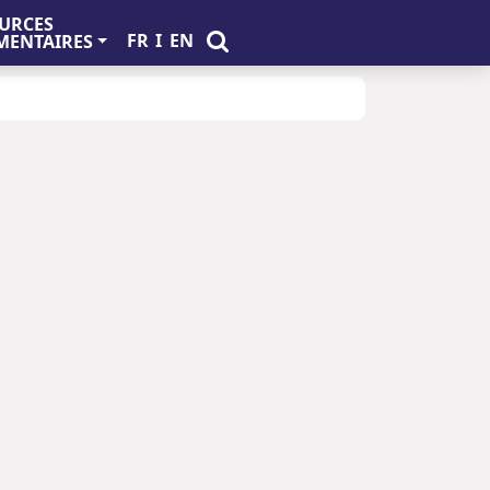
URCES
FR
I
EN
ENTAIRES