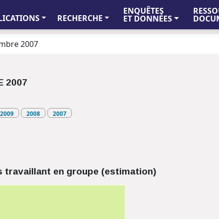
ENQUÊTES
RESSO
LICATIONS
RECHERCHE
ET DONNÉES
DOCUM
embre 2007
 2007
2009
2008
2007
 travaillant en groupe (estimation)