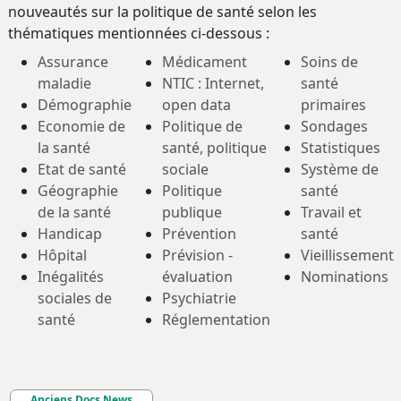
nouveautés sur la politique de santé selon les
thématiques mentionnées ci-dessous :
Assurance
Médicament
Soins de
maladie
NTIC : Internet,
santé
Démographie
open data
primaires
Economie de
Politique de
Sondages
la santé
santé, politique
Statistiques
Etat de santé
sociale
Système de
Géographie
Politique
santé
de la santé
publique
Travail et
Handicap
Prévention
santé
Hôpital
Prévision -
Vieillissement
Inégalités
évaluation
Nominations
sociales de
Psychiatrie
santé
Réglementation
Anciens Docs News