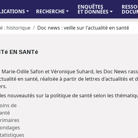
ENQUÊTES
RESSO
LICATIONS
RECHERCHE
ET DONNÉES
DOCUM
é : historique
Doc news : veille sur l'actualité en santé
ITé EN SANTé
s, Marie-Odile Safon et Véronique Suhard, les Doc News ra
ctualité en santé, réalisée à partir de lettres d'actualités et
ers.
 les nouveautés sur la politique de santé selon les thémati
oins de
anté
rimaires
ondages
tatistiques