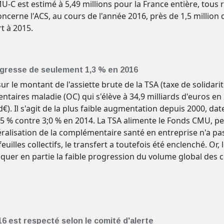
MU-C est estimé à 5,49 millions pour la France entière, to
ncerne l'ACS, au cours de l'année 2016, près de 1,5 million
rt à 2015.
gresse de seulement 1,3 % en 2016
ur le montant de l'assiette brute de la TSA (taxe de solidar
ires maladie (OC) qui s'élève à 34,9 milliards d'euros en 
d€). Il s'agit de la plus faible augmentation depuis 2000, da
,5 % contre 3;0 % en 2014. La TSA alimente le Fonds CMU, p
éralisation de la complémentaire santé en entreprise n'a p
euilles collectifs, le transfert a toutefois été enclenché. Or, 
liquer en partie la faible progression du volume global des c
6 est respecté selon le comité d'alerte