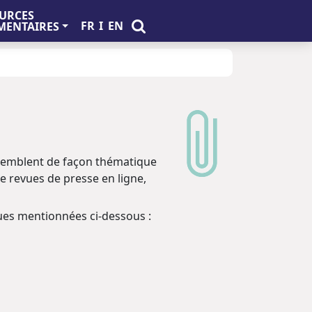
URCES
FR
I
EN
ENTAIRES
ssemblent de façon thématique
 de revues de presse en ligne,
ques mentionnées ci-dessous :