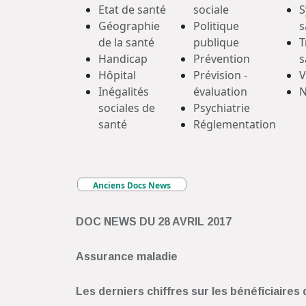
Etat de santé
sociale
S
Géographie
Politique
s
de la santé
publique
T
Handicap
Prévention
s
Hôpital
Prévision -
V
Inégalités
évaluation
N
sociales de
Psychiatrie
santé
Réglementation
Anciens Docs News
DOC NEWS DU 28 AVRIL 2017
Assurance maladie
Les derniers chiffres sur les bénéficiaire