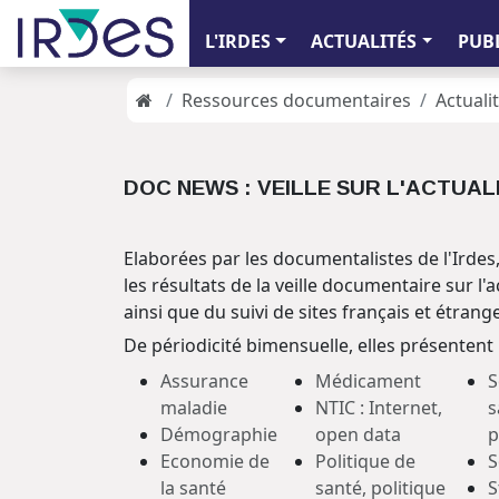
L'IRDES
ACTUALITÉS
PUB
Ressources documentaires
Actualit
DOC NEWS : VEILLE SUR L'ACTUAL
Elaborées par les documentalistes de l'Irde
les résultats de la veille documentaire sur l'a
ainsi que du suivi de sites français et étrang
De périodicité bimensuelle, elles présentent
Assurance
Médicament
S
maladie
NTIC : Internet,
s
Démographie
open data
p
Economie de
Politique de
S
la santé
santé, politique
S