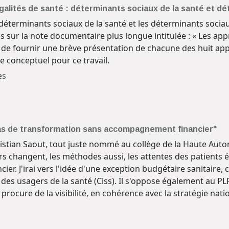
alités de santé : déterminants sociaux de la santé et dé
éterminants sociaux de la santé et les déterminants sociaux 
 sur la note documentaire plus longue intitulée : « Les app
tif de fournir une brève présentation de chacune des huit a
 conceptuel pour ce travail.
es
 pas de transformation sans accompagnement financier"
stian Saout, tout juste nommé au collège de la Haute Autorit
ers changent, les méthodes aussi, les attentes des patients é
. J'irai vers l'idée d'une exception budgétaire sanitaire, c
if des usagers de la santé (Ciss). Il s'oppose également au PL
rocure de la visibilité, en cohérence avec la stratégie nati