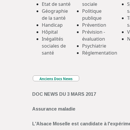
Etat de santé
sociale
S
Géographie
Politique
s
de la santé
publique
T
Handicap
Prévention
s
Hôpital
Prévision -
V
Inégalités
évaluation
N
sociales de
Psychiatrie
santé
Réglementation
Anciens Docs News
DOC NEWS DU 3 MARS 2017
Assurance maladie
L'Alsace Moselle est candidate à l'expérim