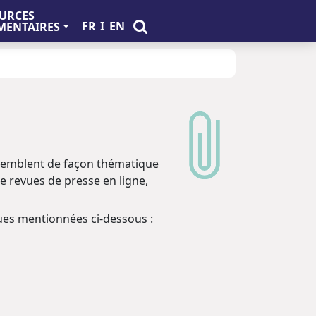
URCES
FR
I
EN
ENTAIRES
ssemblent de façon thématique
 de revues de presse en ligne,
ques mentionnées ci-dessous :