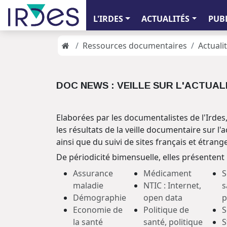
L'IRDES
ACTUALITÉS
PUB
Ressources documentaires
Actualit
DOC NEWS : VEILLE SUR L'ACTUAL
Elaborées par les documentalistes de l'Irde
les résultats de la veille documentaire sur l'a
ainsi que du suivi de sites français et étrang
De périodicité bimensuelle, elles présentent
Assurance
Médicament
S
maladie
NTIC : Internet,
s
Démographie
open data
p
Economie de
Politique de
S
la santé
santé, politique
S