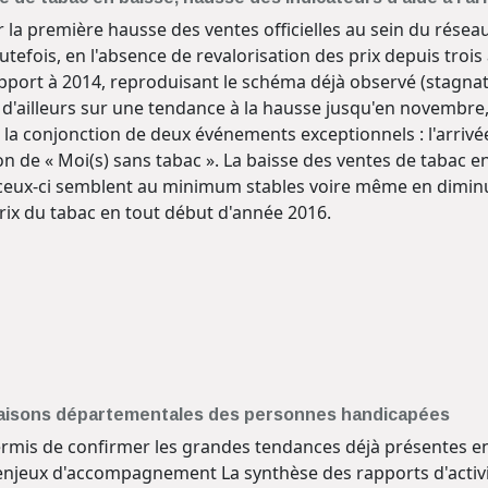
 la première hausse des ventes officielles au sein du réseau
utefois, en l'absence de revalorisation des prix depuis troi
pport à 2014, reproduisant le schéma déjà observé (stagnatio
t d'ailleurs sur une tendance à la hausse jusqu'en novembr
la conjonction de deux événements exceptionnels : l'arriv
on de « Moi(s) sans tabac ». La baisse des ventes de tabac en
 ceux-ci semblent au minimum stables voire même en diminuti
rix du tabac en tout début d'année 2016.
s maisons départementales des personnes handicapées
ermis de confirmer les grandes tendances déjà présentes en 
 enjeux d'accompagnement La synthèse des rapports d'activ