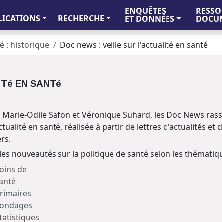
ENQUÊTES
RESSO
LICATIONS
RECHERCHE
ET DONNÉES
DOCUM
é : historique
Doc news : veille sur l'actualité en santé
ITé EN SANTé
s, Marie-Odile Safon et Véronique Suhard, les Doc News ra
ctualité en santé, réalisée à partir de lettres d'actualités et
ers.
 les nouveautés sur la politique de santé selon les thémati
oins de
anté
rimaires
ondages
tatistiques