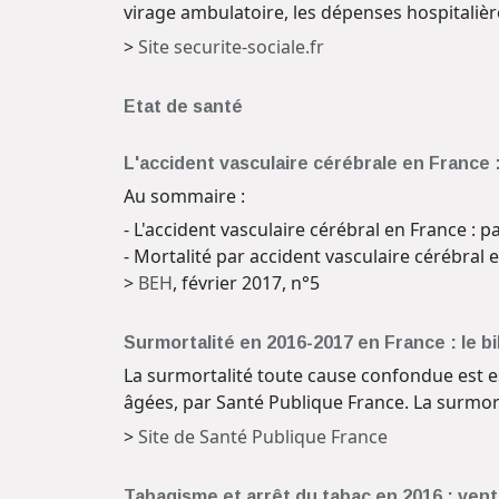
virage ambulatoire, les dépenses hospitalièr
>
Site securite-sociale.fr
Etat de santé
L'accident vasculaire cérébrale en Franc
Au sommaire :
- L'accident vasculaire cérébral en France : 
- Mortalité par accident vasculaire cérébral
>
BEH
, février 2017, n°5
Surmortalité en 2016-2017 en France : le b
La surmortalité toute cause confondue est e
âgées, par Santé Publique France. La surmort
>
Site de Santé Publique France
Tabagisme et arrêt du tabac en 2016 : vente