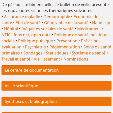
De périodicité bimensuelle, ce bulletin de veille présente
les nouveautés selon les thématiques suivantes :
•
Assurance maladie
•
Démographie
•
Economie de la
santé
•
Etat de santé
•
Géographie de la santé
•
Handicap
•
Hôpital
•
Inégalités sociales de santé
•
Médicament
•
NTIC : Internet, open data
•
Politique de santé, politique
sociale
•
Politique publique
•
Prévention
•
Prévision -
évaluation
•
Psychiatrie
•
Réglementation
•
Soins de santé
primaires
•
Sondages
•
Statistiques
•
Système de santé
•
Travail et santé
•
Vieillissement
•
Nominations
Le centre de documentation
Veille scientifique
Synthèses et bibliographies