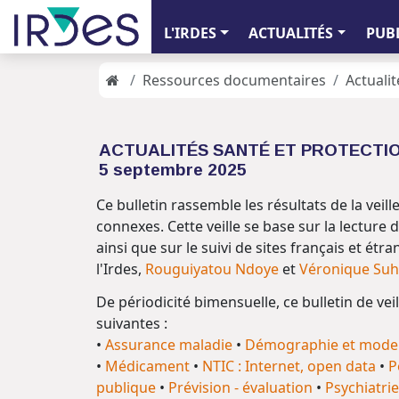
L'IRDES
ACTUALITÉS
PUB
Ressources documentaires
Actualit
ACTUALITÉS SANTÉ ET PROTECTI
5 septembre 2025
Ce bulletin rassemble les résultats de la veil
connexes. Cette veille se base sur la lecture d
ainsi que sur le suivi de sites français et étr
l'Irdes,
Rouguiyatou Ndoye
et
Véronique Su
De périodicité bimensuelle, ce bulletin de ve
suivantes :
•
Assurance maladie
•
Démographie et mode 
•
Médicament
•
NTIC : Internet, open data
•
P
publique
•
Prévision - évaluation
•
Psychiatrie