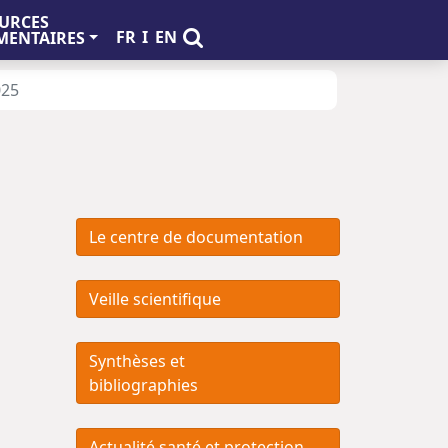
URCES
FR
I
EN
ENTAIRES
025
Le centre de documentation
Veille scientifique
Synthèses et
bibliographies
Actualité santé et protection