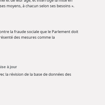
el et de leur âge, et interroge la mise en
 ses moyens, à chacun selon ses besoins ».
contre la fraude sociale que le Parlement doit
 a présenté des mesures comme la
ise à jour
vec la révision de la base de données des