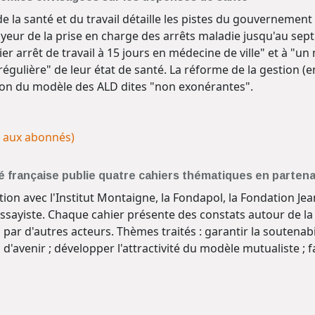
e la santé et du travail détaille les pistes du gouvernemen
yeur de la prise en charge des arrêts maladie jusqu'au sept
r arrêt de travail à 15 jours en médecine de ville" et à "un 
régulière" de leur état de santé. La réforme de la gestion (
ion du modèle des ALD dites "non exonérantes".
é aux abonnés)
é française publie quatre cahiers thématiques en partena
ion avec l'Institut Montaigne, la Fondapol, la Fondation Jea
ssayiste. Chaque cahier présente des constats autour de la
 par d'autres acteurs. Thèmes traités : garantir la soutenab
ns d'avenir ; développer l'attractivité du modèle mutualiste 