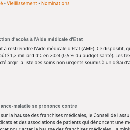
té
•
Vieillissement
•
Nominations
tion d'accès à l'Aide médicale d'Etat
à restreindre l'Aide médicale d'Etat (AME). Ce dispositif, q
oûté 1,2 milliard d'€ en 2024 (0,5 % du budget santé). Les t
largir la liste des soins non urgents soumis à un délai d'anc
urance-maladie se prononce contre
 sur la hausse des franchises médicales, le Conseil de l'assu
ndicats et des associations de patients qui dénoncent une 
ret pour acter la hausse des franchises médicales. La minist