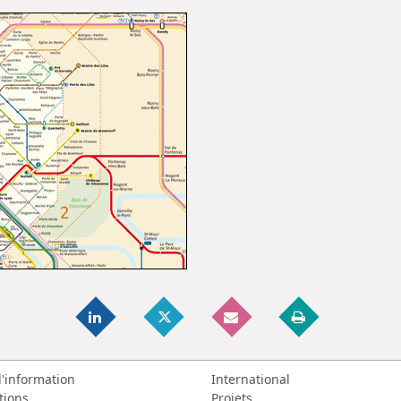
d'information
International
tions
Projets