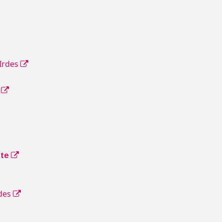
'Irdes
*
tte
rdes