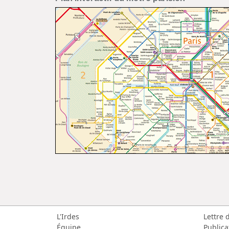
L'Irdes
Lettre 
Équipe
Publica