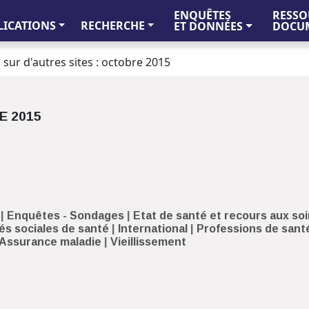
ENQUÊTES
RESSO
LICATIONS
RECHERCHE
ET DONNÉES
DOCUM
 sur d'autres sites : octobre 2015
E 2015
|
Enquêtes - Sondages
|
Etat de santé et recours aux so
és sociales de santé
|
International
|
Professions de sant
- Assurance maladie
|
Vieillissement