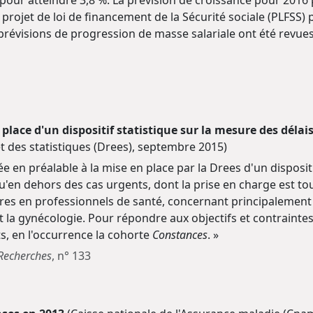
 pour atteindre 3,8 %. La prévision de croissance pour 201
u projet de loi de financement de la Sécurité sociale (PLFSS)
prévisions de progression de masse salariale ont été revues 
place d'un dispositif statistique sur la mesure des délai
et des statistiques (Drees), septembre 2015)
sée en préalable à la mise en place par la Drees d'un disposi
'en dehors des cas urgents, dont la prise en charge est touj
ires en professionnels de santé, concernant principalement l
 et la gynécologie. Pour répondre aux objectifs et contrainte
ts, en l'occurrence la cohorte
Constances
. »
 Recherches
, n° 133