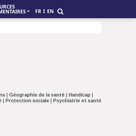
URCES
FR
I
EN
ENTAIRES
ins
|
Géographie de la santé
|
Handicap
|
é
|
Protection sociale
|
Psychiatrie et santé