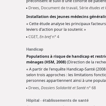
préconisent le suivi d'une cohorte de patien
Drees, Document de travail, Série
études et
Installation des jeunes médecins généralis
« Cette étude analyse les principaux facteurs 
leviers d'action pour la soutenir. »
CGET,
En bref
n° 4
Handicap
Populations à risque de handicap et restri
ménages (HSM, 2008)
(Direction de la reche
« A partir de l'enquête Handicap-Santé (200
selon trois approches : les limitations fonct
personnes appartiennent ainsi à une populat
Drees,
Dossiers Solidarité et Santé
n° 68
Hôpital - établissements de santé