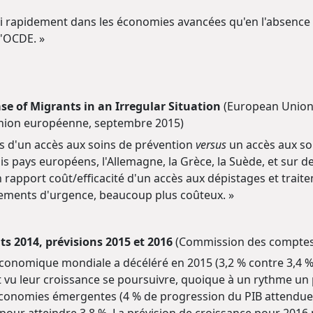
i rapidement dans les économies avancées qu'en l'absence d
l'OCDE. »
se of Migrants in an Irregular Situation
(European Union 
nion européenne, septembre 2015)
 d'un accès aux soins de prévention
versus
un accès aux so
rois pays européens, l'Allemagne, la Grèce, la Suède, et su
e un rapport coût/efficacité d'un accès aux dépistages et tr
itements d'urgence, beaucoup plus coûteux. »
ats 2014, prévisions 2015 et 2016
(Commission des comptes 
 économique mondiale a décéléré en 2015 (3,2 % contre 3,4 %
 vu leur croissance se poursuivre, quoique à un rythme un p
conomies émergentes (4 % de progression du PIB attendue e