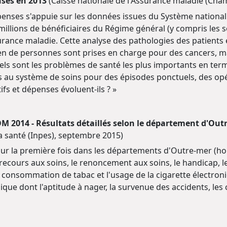
nses en 2013
(Caisse nationale de l'Assurance maladie (Cna
penses s'appuie sur les données issues du Système national
millions de bénéficiaires du Régime général (y compris les s
rance maladie. Cette analyse des pathologies des patient
en de personnes sont prises en charge pour des cancers, m
Quels sont les problèmes de santé les plus importants en t
au système de soins pour des épisodes ponctuels, des opér
fs et dépenses évoluent-ils ? »
 2014 - Résultats détaillés selon le département d'Outre
a santé (Inpes), septembre 2015)
r la première fois dans les départements d'Outre-mer (hors
recours aux soins, le renoncement aux soins, le handicap, le
 consommation de tabac et l'usage de la cigarette électroni
hysique dont l'aptitude à nager, la survenue des accidents, le