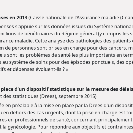
nses en 2013
(Caisse nationale de l'Assurance maladie (Cna
penses s'appuie sur les données issues du Système national
millions de bénéficiaires du Régime général (y compris les s
rance maladie. Cette analyse des pathologies des patient
en de personnes sont prises en charge pour des cancers, m
Quels sont les problèmes de santé les plus importants en t
au système de soins pour des épisodes ponctuels, des opér
fs et dépenses évoluent-ils ? »
place d'un dispositif statistique sur la mesure des délais
et des statistiques (Drees), septembre 2015)
sée en préalable à la mise en place par la Drees d'un disposi
'en dehors des cas urgents, dont la prise en charge est touj
ires en professionnels de santé, concernant principalement l
 et la gynécologie. Pour répondre aux objectifs et contrainte