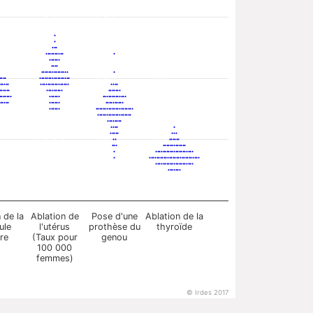
 de la
Ablation de
Pose d'une
Ablation de la
ule
l'utérus
prothèse du
thyroïde
ire
(Taux pour
genou
100 000
femmes)
© Irdes 2017