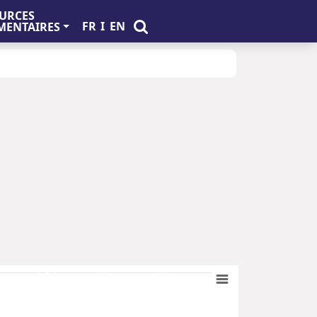
URCES
FR
I
EN
ENTAIRES