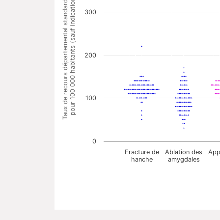
Taux de recours départemental standardisé
pour 100 000 habitants (sauf indication)
300
200
100
0
Fracture de
Ablation des
App
hanche
amygdales