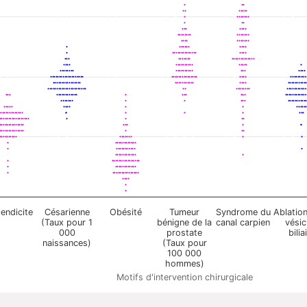
endicite
Césarienne
Obésité
Tumeur
Syndrome du
Ablation
(Taux pour 1
bénigne de la
canal carpien
vésic
000
prostate
bilia
naissances)
(Taux pour
100 000
hommes)
Motifs d'intervention chirurgicale