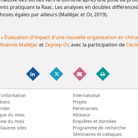
ts pratiquant la Raac. Les analyses en doubles différence
oses égales par ailleurs (Malléjac et Or, 2019).
: « Évaluation d'impact d'une nouvelle organisation en chiru
Noémie Malléjac
et
Zeynep Or
, avec la participation de
Cécil
d'information
International
tions
Projets
nder
Partenariats
que du mois
Réseaux
view du mois
Enquêtes et données
d'autres sites
Programme de recherche
Séminaires et colloques