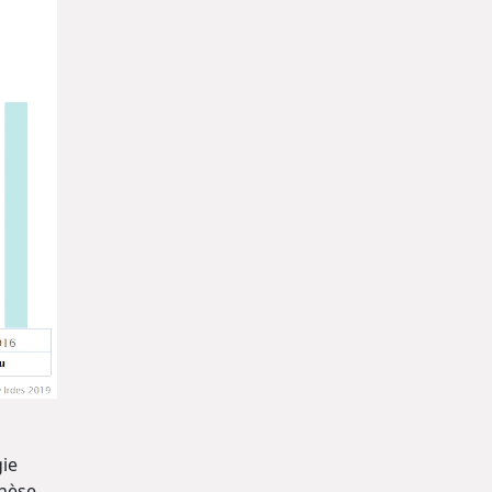
gie
thèse