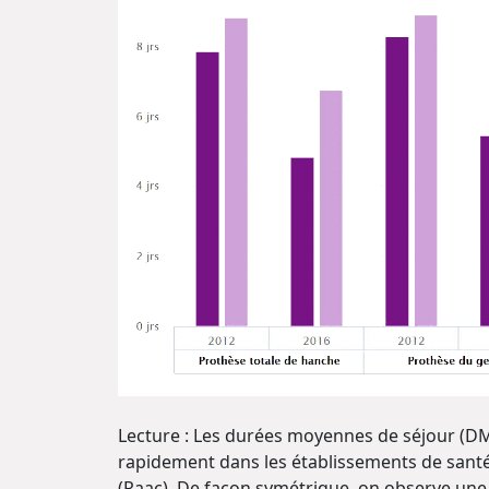
Lecture : Les durées moyennes de séjour (D
rapidement dans les établissements de santé 
(Raac). De façon symétrique, on observe une