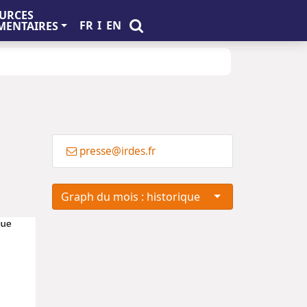
URCES
FR
I
EN
ENTAIRES
presse@irdes.fr
Graph du mois : historique