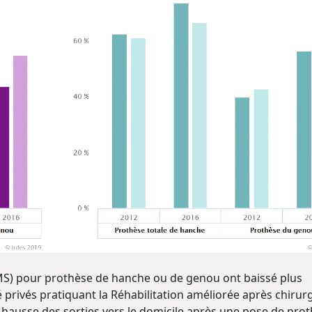
MS) pour prothèse de hanche ou de genou ont baissé plus
privés pratiquant la Réhabilitation améliorée après chirur
 hausse des sorties vers le domicile après une pose de pro