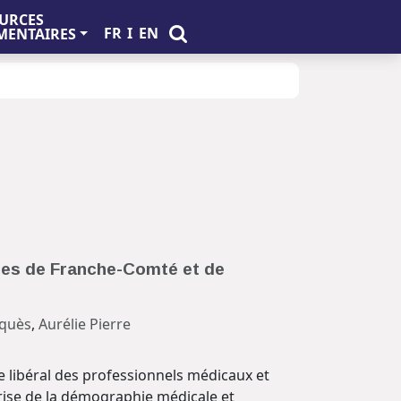
URCES
FR
I
EN
ENTAIRES
ires de Franche-Comté et de
squès
,
Aurélie Pierre
e libéral des professionnels médicaux et
rise de la démographie médicale et