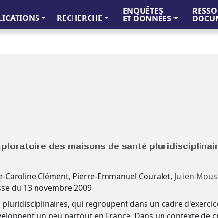
ENQUÊTES
RESSO
LICATIONS
RECHERCHE
ET DONNÉES
DOCUM
ploratoire des maisons de santé pluridisciplina
ie-Caroline Clément, Pierre-Emmanuel Couralet,
Julien Mou
se du 13 novembre 2009
pluridisciplinaires, qui regroupent dans un cadre d'exercic
eloppent un peu partout en France. Dans un contexte de c