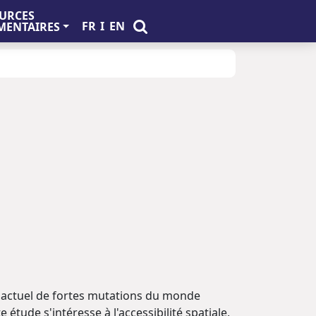
URCES
FR
I
EN
ENTAIRES
e actuel de fortes mutations du monde
e étude s'intéresse à l'accessibilité spatiale,