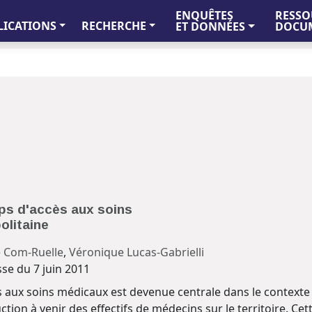
ENQUÊTES
RESSO
LICATIONS
RECHERCHE
ET DONNÉES
DOCUM
ps d'accès aux soins
olitaine
 Com-Ruelle
,
Véronique Lucas-Gabrielli
e du 7 juin 2011
ès aux soins médicaux est devenue centrale dans le context
ction à venir des effectifs de médecins sur le territoire. Cett