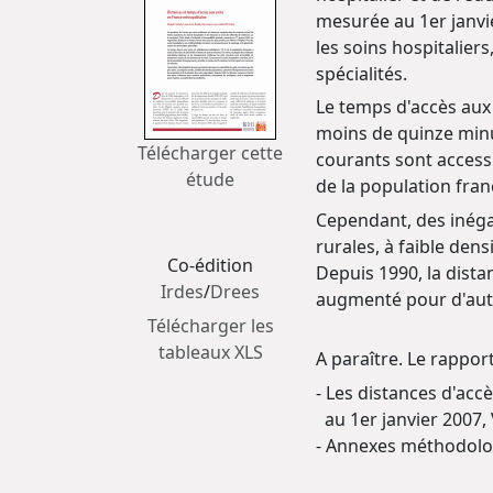
mesurée au 1er janvie
les soins hospitalier
spécialités.
Le temps d'accès aux 
moins de quinze minu
Télécharger cette
courants sont access
étude
de la population fran
Cependant, des inégal
rurales, à faible den
Co-édition
Depuis 1990, la dist
Irdes
/
Drees
augmenté pour d'autre
Télécharger les
tableaux XLS
A paraître.
Le rapport
- Les distances d'acc
au 1er janvier 2007, 
- Annexes méthodolog