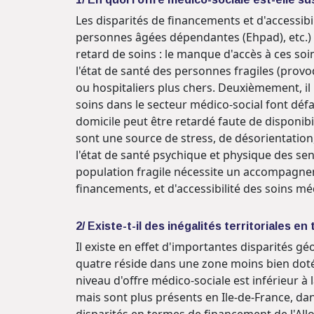
Les disparités de financements et d'accessib
personnes âgées dépendantes (Ehpad), etc.) 
retard de soins : le manque d'accès à ces soi
l'état de santé des personnes fragiles (prov
ou hospitaliers plus chers. Deuxièmement, il 
soins dans le secteur médico-social font déf
domicile peut être retardé faute de disponib
sont une source de stress, de désorientation
l'état de santé psychique et physique des s
population fragile nécessite un accompagnem
financements, et d'accessibilité des soins mé
2/ Existe-t-il des inégalités territoriales 
Il existe en effet d'importantes disparités g
quatre réside dans une zone moins bien dotée 
niveau d'offre médico-sociale est inférieur 
mais sont plus présents en Ile-de-France, da
disparités en termes de financement de l'All