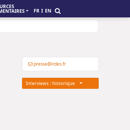
URCES
FR
I
EN
ENTAIRES
presse@irdes.fr
Interviews : historique