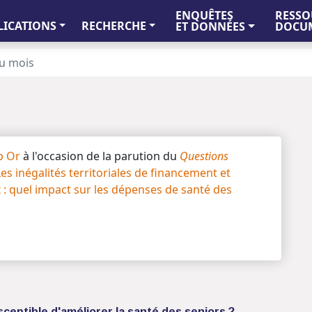
ENQUÊTES
RESSO
LICATIONS
RECHERCHE
ET DONNÉES
DOCUM
du mois
p Or
à l'occasion de la parution du
Questions
 Les inégalités territoriales de financement et
x : quel impact sur les dépenses de santé des
usceptible d'améliorer la santé des seniors ?