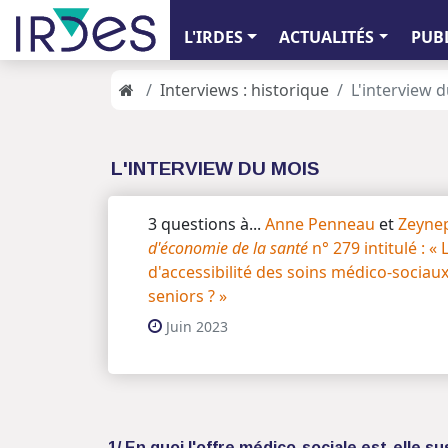
L'IRDES
ACTUALITÉS
PUB
Interviews : historique
L'interview 
L'INTERVIEW DU MOIS
3 questions à...
Anne Penneau
et
Zeyne
d'économie de la santé
n° 279 intitulé : «
d'accessibilité des soins médico-sociau
seniors ? »
Juin 2023
1/ En quoi l'offre médico-sociale est-elle s