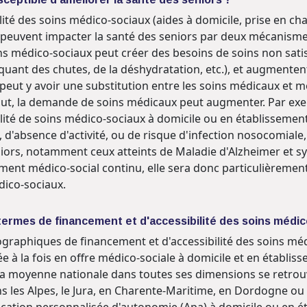
ilité des soins médico-sociaux (aides à domicile, prise en
peuvent impacter la santé des seniors par deux mécanismes.
ns médico-sociaux peut créer des besoins de soins non satis
oquant des chutes, de la déshydratation, etc.), et augmente
peut y avoir une substitution entre les soins médicaux et m
aut, la demande de soins médicaux peut augmenter. Par exem
ilité de soins médico-sociaux à domicile ou en établissement
, d'absence d'activité, ou de risque d'infection nosocomial
eniors, notamment ceux atteints de Maladie d'Alzheimer et 
ent médico-social continu, elle sera donc particulièrement
dico-sociaux.
en termes de financement et d'accessibilité des soins médi
éographiques de financement et d'accessibilité des soins méd
à la fois en offre médico-sociale à domicile et en établisse
à la moyenne nationale dans toutes ses dimensions se retro
ns les Alpes, le Jura, en Charente-Maritime, en Dordogne o
ocation personnalisée d'autonomie (Apa) à domicile ou en 