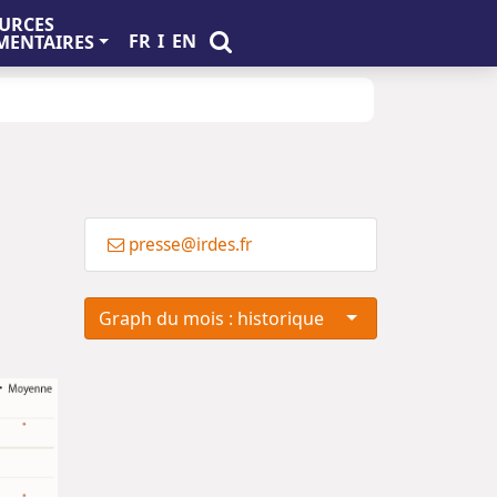
URCES
FR
I
EN
ENTAIRES
presse@irdes.fr
Graph du mois : historique