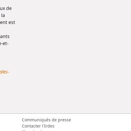
aux de
 la
ent est
tants
-et-
ales-
Communiqués de presse
Contacter l'Irdes