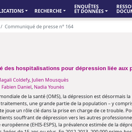
ENQUÊTES
RESSO
LICATIONS
RECHERCHE
ET DONNÉES
DOCUM
Communiqué de presse n° 164
é des hospitalisations pour dépression liée aux
agali Coldefy
,
Julien Mousquès
c
Fabien Daniel
,
Nadia Younès
 mondiale de la santé (OMS), la dépression est désormais l
 traitements, une grande partie de la population – y compri
e joue un rôle clé dans la prise en charge de ce trouble. Po
ients souffrant de dépression vers les autres professionne
 européenne (EHIS-ESPS), la prévalence estimée de la dépres
s âgées de 15 ans ou plus. En 2012-2013, 200 000 primo-hos