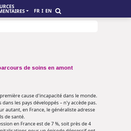
URCES
FR
I
EN
ENTAIRES
 parcours de soins en amont
a première cause d'incapacité dans le monde.
s dans les pays développés – n'y accède pas.
ur autant, en France, le généraliste adresse
ls de santé.
sion en France est de 7 %, soit près de 4
pitalisations pour un épisode dépressif ont