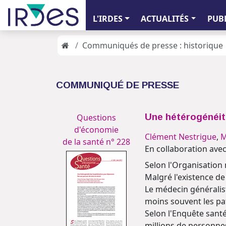
L'IRDES
ACTUALITÉS
PUB
Communiqués de presse : historique
COMMUNIQUÉ DE PRESSE
Une hétérogénéit
Questions
d'économie
Clément Nestrigue
,
M
de la santé n° 228
En collaboration ave
Selon l'Organisation
Malgré l'existence de
Le médecin généralist
moins souvent les pat
Selon l'Enquête santé
millions de personne