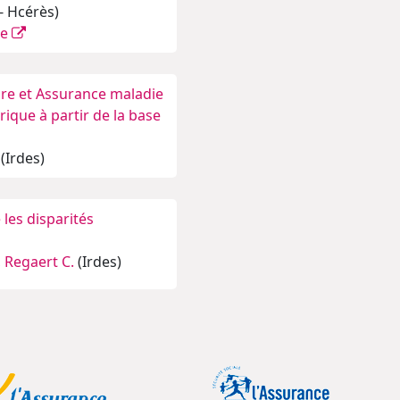
 - Hcérès)
ie
aire et Assurance maladie
ique à partir de la base
(Irdes)
les disparités
,
Regaert C.
(Irdes)