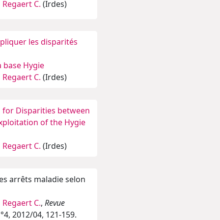
,
Regaert C.
(Irdes)
liquer les disparités
a base Hygie
,
Regaert C.
(Irdes)
 for Disparities between
ploitation of the Hygie
,
Regaert C.
(Irdes)
es arrêts maladie selon
,
Regaert C.
,
Revue
 n°4, 2012/04, 121-159.