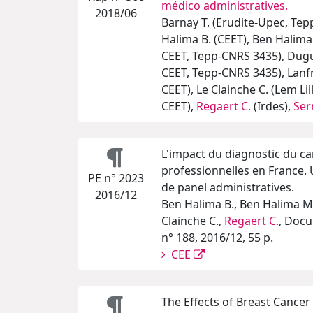
médico administratives.
2018/06
Barnay T. (Erudite-Upec, Te
Halima B. (CEET), Ben Halima
CEET, Tepp-CNRS 3435), Dugu
CEET, Tepp-CNRS 3435), Lanfr
CEET), Le Clainche C. (Lem L
CEET),
Regaert C.
(Irdes),
Ser
L'impact du diagnostic du can
professionnelles en France.
PE n° 2023
de panel administratives.
2016/12
Ben Halima B., Ben Halima M.A
Clainche C.,
Regaert C.
, Docu
n° 188, 2016/12, 55 p.
CEE
The Effects of Breast Cancer