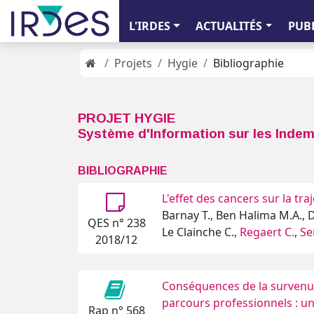
L'IRDES
ACTUALITÉS
PUB
Projets
Hygie
Bibliographie
PROJET HYGIE
Système d'Information sur les Indem
BIBLIOGRAPHIE
L'effet des cancers sur la tra
Barnay T., Ben Halima M.A., D
QES n° 238
Le Clainche C.,
Regaert C.
,
Se
2018/12
Conséquences de la survenue
parcours professionnels : u
Rap n° 568