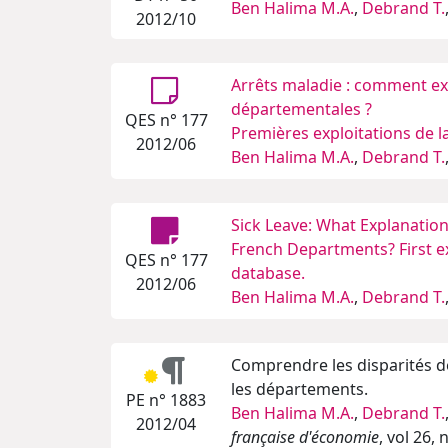
Ben Halima M.A.
,
Debrand T.
2012/10
Arrêts maladie : comment exp
départementales ?
QES n° 177
Premières exploitations de l
2012/06
Ben Halima M.A.
,
Debrand T.
Sick Leave: What Explanation
French Departments? First ex
QES n° 177
database.
2012/06
Ben Halima M.A.
,
Debrand T.
Comprendre les disparités d
les départements.
PE n° 1883
Ben Halima M.A.
,
Debrand T.
2012/04
française d'économie
, vol 26,