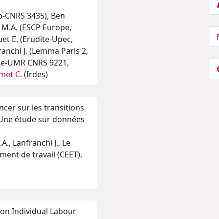
pp-CNRS 3435), Ben
 M.A. (ESCP Europe,
et E. (Erudite-Upec,
anchi J. (Lemma Paris 2,
ille-UMR CNRS 9221,
met C.
(Irdes)
cer sur les transitions
 Une étude sur données
., Lanfranchi J., Le
ment de travail (CEET),
 on Individual Labour