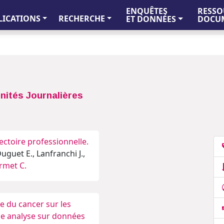
ENQUÊTES
RESSO
LICATIONS
RECHERCHE
ET DONNÉES
DOCUM
nités Journalières
jectoire professionnelle.
uguet E., Lanfranchi J.,
rmet C.
 du cancer sur les
ne analyse sur données