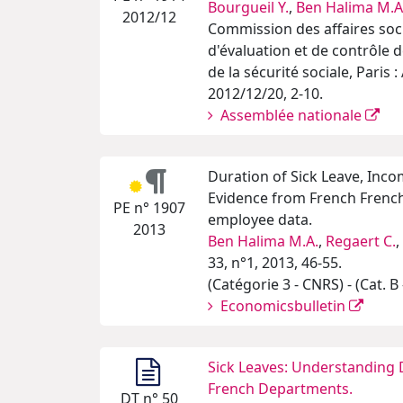
Bourgueil Y.
,
Ben Halima M.A
2012/12
Commission des affaires soci
d'évaluation et de contrôle 
de la sécurité sociale, Paris 
2012/12/20, 2-10.
Assemblée nationale
Duration of Sick Leave, Inc
Evidence from French French
PE n° 1907
employee data.
2013
Ben Halima M.A.
,
Regaert C.
,
33, n°1, 2013, 46-55.
(Catégorie 3 - CNRS) - (Cat. B
Economicsbulletin
Sick Leaves: Understanding 
French Departments.
DT n° 50