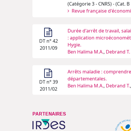
(Catégorie 3 - CNRS) - (Cat. B
Revue française d'économ
Durée d'arrêt de travail, sal
: application microéconométr
DT n° 42
Hygie.
2011/09
Ben Halima M.A.
,
Debrand T.
Arrêts maladie : comprendre 
départementales.
DT n° 39
Ben Halima M.A.
,
Debrand T.
2011/02
PARTENAIRES