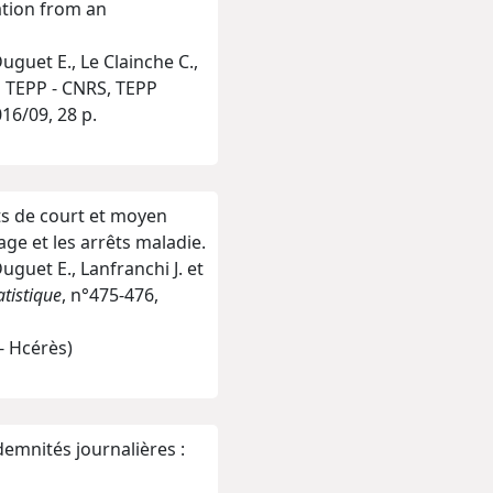
tion from an
uguet E., Le Clainche C.,
on TEPP - CNRS, TEPP
16/09, 28 p.
ts de court et moyen
ge et les arrêts maladie.
Duguet E., Lanfranchi J. et
tistique
, n°475-476,
 - Hcérès)
ndemnités journalières :