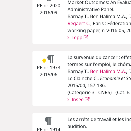
Market Outcomes: An Evalua
PE n° 2020
Administrative Panel.
2016/09
Barnay T., Ben Halima M.A., D
Regaert C.
, Paris : Fédérati
working paper, n°2016-05, 20
Tepp
La survenue du cancer : effe
termes sur l'emploi, le chôma
PE n° 1973
Barnay T.,
Ben Halima M.A.
, 
2015/06
Le Clainche C.,
Economie et Sta
2015/04, 157-186.
(Catégorie 3 - CNRS) - (Cat. B
Insee
Les arrêts de travail et les i
audition.
PE n° 1914