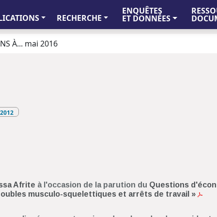
ENQUÊTES
RESSO
LICATIONS
RECHERCHE
ET DONNÉES
DOCUM
S À... mai 2016
2012
ssa Afrite
à l'occasion de la parution du
Questions d'économ
troubles musculo-squelettiques et arrêts de travail »