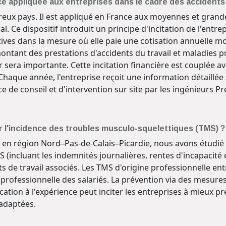
ence appliquée aux entreprises dans le cadre des accidents
ux pays. Il est appliqué en France aux moyennes et grande
Ce dispositif introduit un principe d'incitation de l'entrepri
tives dans la mesure où elle paie une cotisation annuelle m
montant des prestations d'accidents du travail et maladies p
er sera importante. Cette incitation financière est couplée a
 Chaque année, l'entreprise reçoit une information détaillée 
ice de conseil et d'intervention sur site par les ingénieurs 
 l'incidence des troubles musculo-squelettiques (TMS) ?
en région Nord ̶ Pas-de-Calais ̶ Picardie, nous avons étudi
(incluant les indemnités journalières, rentes d'incapacité et
ts de travail associés. Les TMS d'origine professionnelle en
n professionnelle des salariés. La prévention via des mesu
rification à l'expérience peut inciter les entreprises à mieu
adaptées.