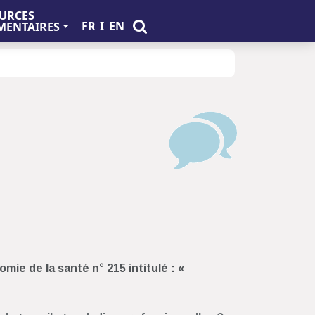
URCES
FR
I
EN
ENTAIRES
ie de la santé n° 215 intitulé : «